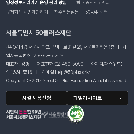
새창 열림
영상정보처리기기 운영 관리 방침
부패・공익신고센터
새창 열림
규제혁신 시민제안하기
자주하는질문
50+API센터
서울특별시 50플러스재단
(우 04147) 서울시 마포구 백범로31길 21, 서울복지타운 1층
|
사
업자등록번호 : 219-82-61209
대표자 : 강명
|
대표전화 02-460-5050
|
아이디/패스워드문
의 1661-5516
|
이메일 help@50plus.or.kr
Copyright © 2017 Seoul 50 Plus Foundation All right reserved
시설 사용신청
패밀리사이트