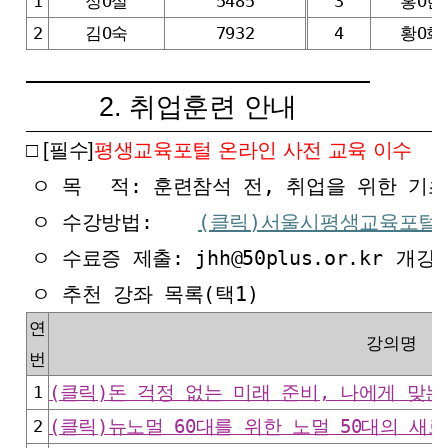
1
정O실
5485
3
홍O현
2
김O숙
7932
4
황O화
2. 취업훈련 안내
□ [필수]
평생교육포털 온라인 사전 교육 이수
ㅇ 목
적: 훈련참석 전, 취업을 위한 기
ㅇ 수강방법:
(클릭)서울시평생교육포털
ㅇ 수료증 제출: jhh@50plus.or.kr
개강
ㅇ 추천 강좌 목록(택1)
연
강의명
번
1
(클릭)돈 걱정 없는 미래 준비, 나에게 맞는
2
(클릭)뉴노멀 60대를 위한 노멀 50대의 새