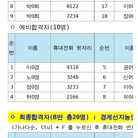
8
박O희
0122
17
이O희
9
박O희
7234
18
장O화
ㅇ 예비합격자(10명)
순
이름
휴대전화 뒷자리
순번
이름
번
1
이O경
4318
5
권O현
2
노O영
3248
6
신O영
3
장O정
3233
7
이O순
4
허O영
2166
8
유O희
ㅇ 최종합격자(B반 총20명) : 경계선지능
(가나다순, Ctul + F 를 누르신 후 휴대전화 번