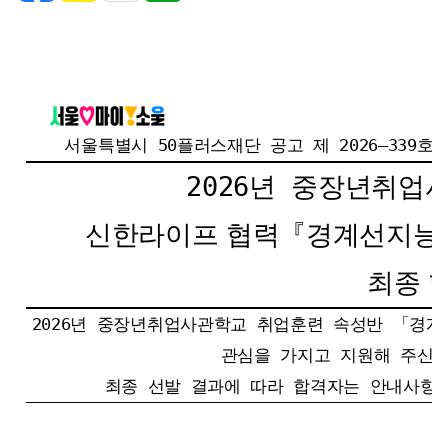
서울특별시 50플러스재단 공고 제 2026–339호
2026년 중장년취업
신한라이프 협력『경계선지능인 
최종 
2026년 중장년취업사관학교 취업훈련 속성반 「경계
관심을 가지고 지원해 주신 
최종 선발 결과에 따라 합격자는 안내사항