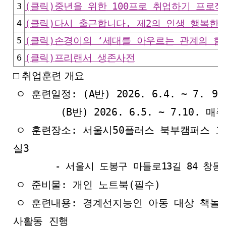
3
(클릭)중년을 위한 100프로 취업하기 프로젝
4
(클릭)다시 출근합니다. 제2의 인생 행복한 
5
(클릭)손경이의 ‘세대를 아우르는 관계의 힘
6
(클릭)프리랜서 생존사전
□ 취업훈련 개요
ㅇ 훈련일정: (A반) 2026. 6.4. ~ 7.
9.
(B반) 2026. 6.5. ~ 7.10. 매
ㅇ 훈련장소: 서울시50플러스 북부캠퍼스 
실3
- 서울시 도봉구 마들로13길 84 창동
ㅇ 준비물: 개인 노트북(필수)
ㅇ 훈련내용: 경계선지능인 아동 대상 책놀이
사활동 진행