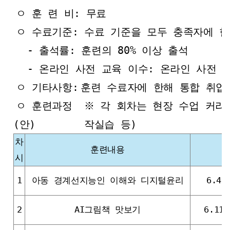
ㅇ 훈 련 비: 무료
ㅇ 수료기준: 수료 기준을 모두 충족자에 
- 출석률: 훈련의 80% 이상 출석
- 온라인 사전 교육 이수: 온라인 사전 
ㅇ 기타사항:
훈련 수료자에 한해 통합 취업
ㅇ 훈련과정
※
각 회차는 현장 수업 커리
(안)
작실습 등)
차
훈련내용
시
1
아동 경계선지능인 이해와 디지털윤리
6.4.
2
AI그림책 맛보기
6.11.