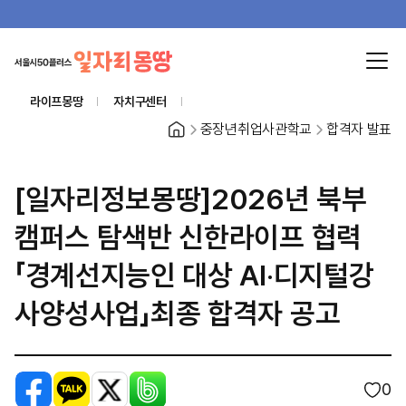
라이프몽땅
자치구센터
홈
중장년취업사관학교
합격자 발표
[일자리정보몽땅]2026년 북부
캠퍼스 탐색반 신한라이프 협력
「경계선지능인 대상 AI‧디지털강
사양성사업」최종 합격자 공고
페이스북
카카오톡
X
밴드
0