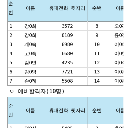
순
이름
휴대전화 뒷자리
순번
이름
번
1
강O희
3572
8
오O경
2
강O희
8189
9
윤O정
3
계O숙
8980
10
이O희
4
고O숙
6680
11
이O현
5
김O연
4235
12
이O식
6
김O영
7721
13
이O은
7
손O례
5508
14
이O은
ㅇ 예비합격자(10명)
순
이름
휴대전화 뒷자리
순번
이름
번