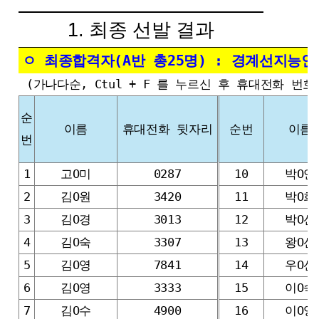
1. 최종 선발 결과
ㅇ 최종합격자(A반 총25명) : 경계선지능
(가나다순, Ctul + F 를 누르신 후 휴대전화 번
순
이름
휴대전화 뒷자리
순번
이름
번
1
고O미
0287
10
박O연
2
김O원
3420
11
박O희
3
김O경
3013
12
박O선
4
김O숙
3307
13
왕O선
5
김O영
7841
14
우O선
6
김O영
3333
15
이O숙
7
김O수
4900
16
이O영