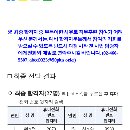
※
최종 합격자 중 부득이한 사유로 직무훈련 참여가 어려
우신 분께서는
,
예비 합격자분들께서 참여의 기회를
받으실 수 있도록 반드시 과정 시작 전 사업 담당자
에게전화와 메일로 연락주시길 바랍니다
.
(02-460-
5507, abcd0323@50plus.or.kr)
□
최종 선발 결과
ㅇ 최종 합격자
(27
명
)
※
[ctrl + F]
를 누르신 후 휴대
전화 번호 뒷자리 검색
휴대전화
휴대전화
성 명
번호
성 명
번호
연번
연번
뒷자리
뒷자리
1
황
○
정
2070
15
신
○
숙
9930