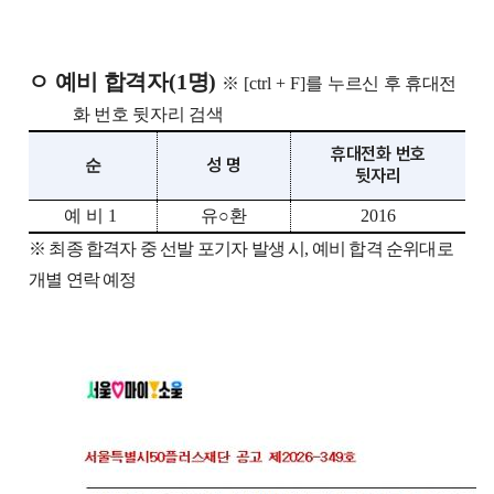
ㅇ 예비 합격자
(1
명
)
※
[ctrl + F]
를 누르신 후 휴대전
화 번호 뒷자리 검색
휴대전화 번호
성 명
순
뒷자리
예비
1
유
○
환
2016
※
최종 합격자 중 선발 포기자 발생 시
,
예비 합격 순위대로
개별 연락 예정