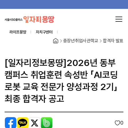
라이프몽땅
자치구센터
홈
중장년취업사관학교
합격자 발표
[일자리정보몽땅]2026년 동부
캠퍼스 취업훈련 속성반 「AI코딩
로봇 교육 전문가 양성과정 2기」
최종 합격자 공고
페이스북
카카오톡
X
밴드
0