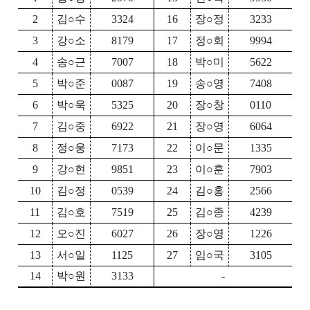
2
김
○
수
3324
16
장
○
정
3233
3
강
○
소
8179
17
정
○
회
9994
4
송
○
근
7007
18
박
○
미
5622
5
박
○
준
0087
19
송
○
영
7408
6
박
○
욱
5325
20
장
○
창
0110
7
김
○
중
6922
21
장
○
영
6064
8
정
○
웅
7173
22
이
○
문
1335
9
강
○
현
9851
23
이
○
훈
7903
10
김
○
정
0539
24
김
○
홍
2566
11
김
○
호
7519
25
김
○
종
4239
12
오
○
진
6027
26
장
○
영
1226
13
서
○
일
1125
27
임
○
국
3105
14
박
○
원
3133
-