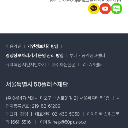
정보 및 재단소식을 쉽고 빠르게 받아보세요!
이용약관
개인정보처리방침
새창 열림
영상정보처리기기 운영 관리 방침
부패・공익신고센터
새창 열림
규제혁신 시민제안하기
자주하는질문
50+API센터
서울특별시 50플러스재단
(우 04147) 서울시 마포구 백범로31길 21, 서울복지타운 1층
|
사
업자등록번호 : 219-82-61209
대표자 : 강명
|
대표전화 02-460-5050
|
아이디/패스워드문
의 1661-5516
|
이메일 help@50plus.or.kr