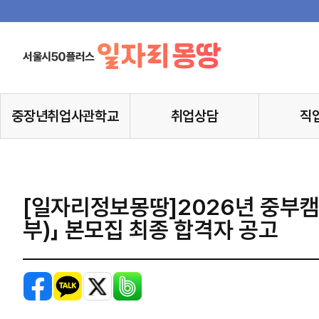
중장년취업사관학교
취업상담
직
[일자리정보몽땅]2026년 중부캠
부)」 본모집 최종 합격자 공고
페이스북
카카오톡
X
밴드