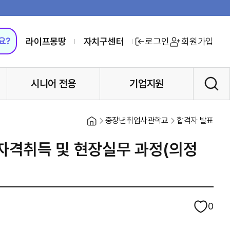
라이프몽땅
자치구센터
로그인
회원가입
시니어 전용
기업지원
홈
중장년취업사관학교
합격자 발표
자격취득 및 현장실무 과정(의정
0