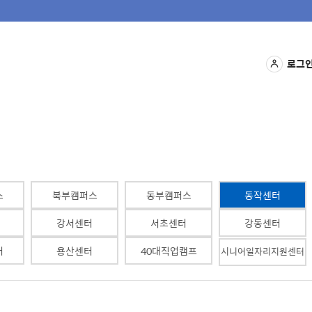
로그
스
북부캠퍼스
동부캠퍼스
동작센터
강서센터
서초센터
강동센터
터
용산센터
40대직업캠프
시니어일자리지원센터