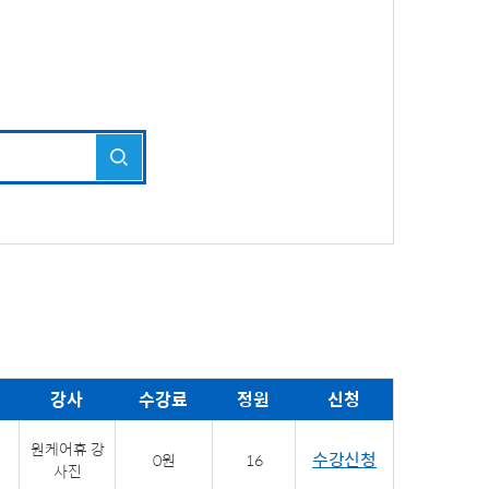
강사
수강료
정원
신청
원케어휴 강
수강신청
0원
16
사진