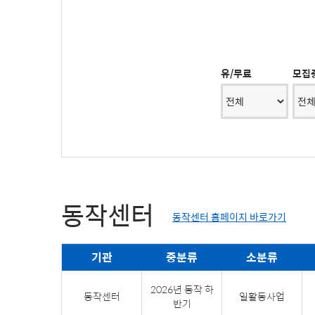
유/무료
모집
동작센터
동작센터 홈페이지 바로가기
기관
중분류
소분류
2026년 동작 하
동작센터
일활동사업
반기