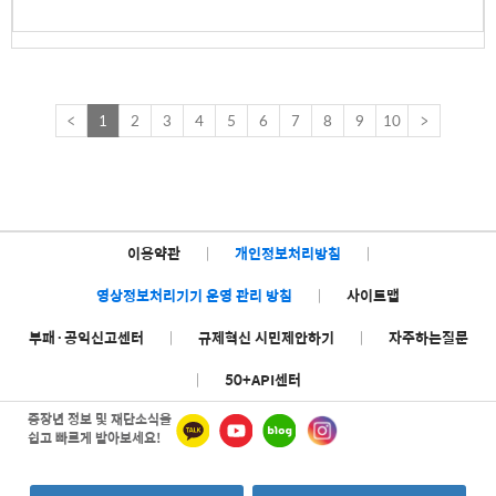
<
1
2
3
4
5
6
7
8
9
10
>
이용약관
|
개인정보처리방침
|
영상정보처리기기 운영 관리 방침
|
사이트맵
부패·공익신고센터
|
규제혁신 시민제안하기
|
자주하는질문
|
50+API센터
중장년 정보 및 재단소식을
쉽고 빠르게 받아보세요!