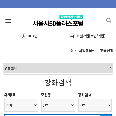
Toggl
Toggle
navig
navigation
로그인
회원가입[개인/기업]
직업교육+
교육신청
강좌검색
유/무료
모집중
강좌검색