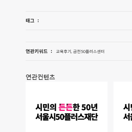
태그
:
연관키워드
:
교육후기, 금천50플러스센터
연관컨텐츠