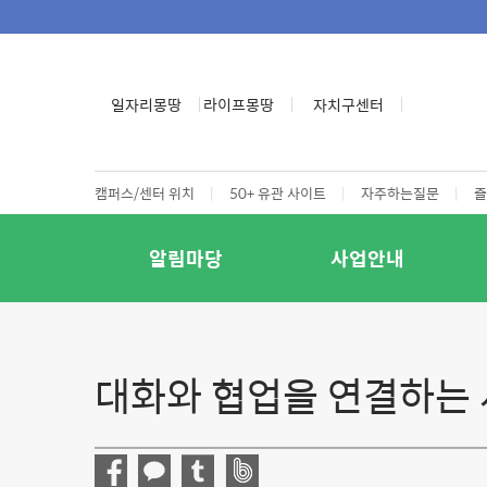
일자리몽땅
라이프몽땅
자치구센터
캠퍼스/센터 위치
|
50+ 유관 사이트
|
자주하는질문
|
즐
알림마당
사업안내
대화와 협업을 연결하는 