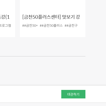
강(1
[금천50플러스센터] 맛보기 강
보기
좌 4탄! #사군자_국화,대나무기
프로그램
##금천50+
##금천50플러스
##금천구
질
대관하기