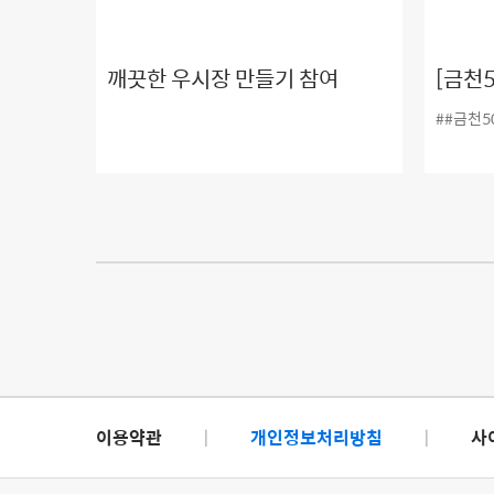
깨끗한 우시장 만들기 참여
[금천
좌 6탄
##금천5
가 양
이용약관
|
개인정보처리방침
|
사