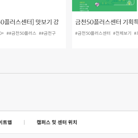
50플러스센터] 맛보기 강
금천50플러스센터 기획특
! #ICT활용 치매돌봄전문
월~2월) 프로그램 전체 
0+
##금천50플러스
##금천구
#금천50플러스센터
#전체보기
#
성
이트맵
|
캠퍼스 및 센터 위치