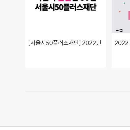
[서울시50플러스재단] 2022년
202
서울50+뉴딜인턴십 참여기업
&lt;
모집
그램 