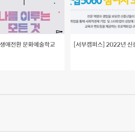
2 생애전환 문화예술학교
[서부캠퍼스] 2022년 
나를 위한 모든 것&gt; 프로
리어프로젝트 굿잡5060
참여자 모집
모집