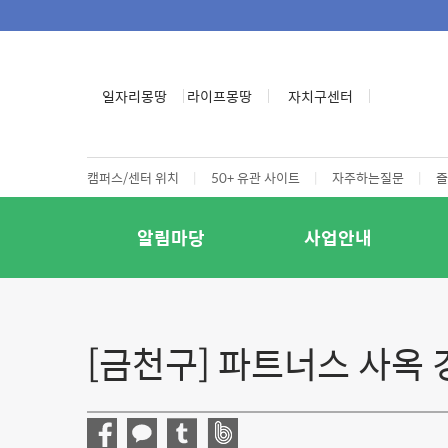
일자리몽땅
라이프몽땅
자치구센터
캠퍼스/센터 위치
|
50+ 유관 사이트
|
자주하는질문
|
즐
알림마당
사업안내
[금천구] 파트너스 사옥