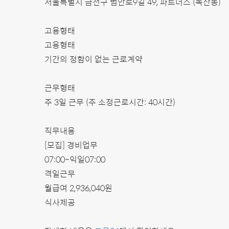
서울특별시 금천구 범안로9길 49, 파트너스 (독산동)
고용형태
고용형태
기간의 정함이 없는 근로계약
근무형태
주 3일 근무 (주 소정근로시간: 40시간)
직무내용
[모집] 경비업무
07:00~익일07:00
격일근무
월급여 2,936,040원
식사제공