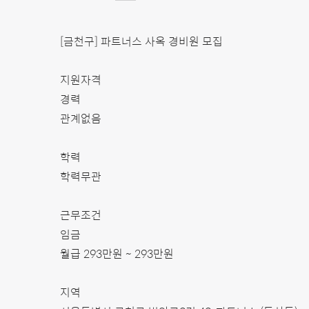
[금천구] 파트너스 사옥 경비원 모집
지원자격
경력
관계없음
학력
학력무관
근무조건
임금
월급 293만원 ~ 293만원
지역