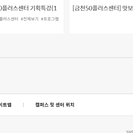
0플러스센터 기획특강(1
[금천50플러스센터] 맛보
월) 프로그램 전체 보기
좌 2탄! #청소년미래설
0플러스센터
#전체보기
#프로그램
이트맵
|
캠퍼스 및 센터 위치
SNS