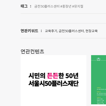
태그
:
금천50플러스센터 #중장년 #뮤지컬
연관키워드
:
교육후기, 금천50플러스센터, 현장교육
연관컨텐츠