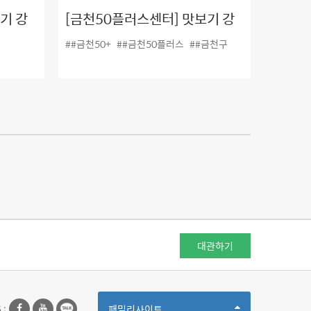
기 강
[금천50플러스센터] 맛보기 강
계전문가
좌 6탄! #ICT활용 치매돌봄전문
##금천50+
##금천50플러스
##금천구
가 양성
대관하기
Toggle
 :
패밀리사이트