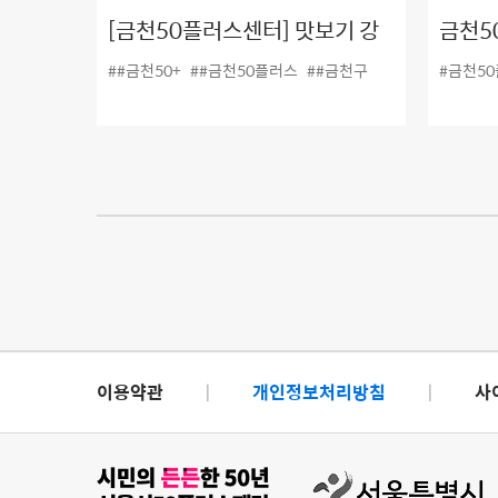
[금천50플러스센터] 맛보기 강
금천5
좌 4탄! #사군자_국화,대나무기
월~2
##금천50+
##금천50플러스
##금천구
#금천5
질
이용약관
|
개인정보처리방침
|
사