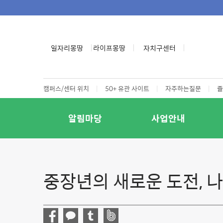
일자리몽땅
라이프몽땅
자치구센터
캠퍼스/센터 위치
|
50+ 유관 사이트
|
자주하는질문
|
즐
알림마당
사업안내
중장년의 새로운 도전, 나