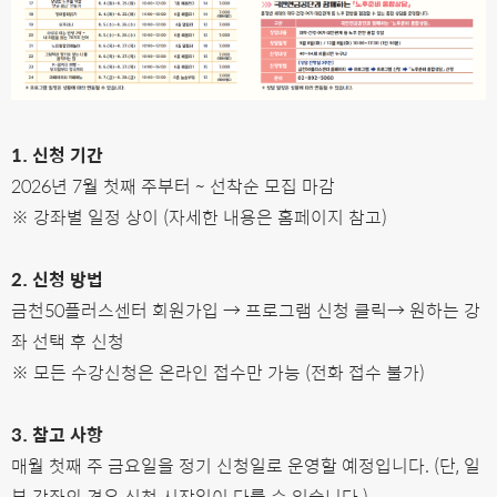
1. 신청 기간
2026년 7월 첫째 주부터 ~ 선착순 모집 마감
※ 강좌별 일정 상이 (자세한 내용은 홈페이지 참고)
2. 신청 방법
금천50플러스센터 회원가입 → 프로그램 신청 클릭→ 원하는 강
좌 선택 후 신청
※ 모든 수강신청은 온라인 접수만 가능 (전화 접수 불가)
3. 참고 사항
매월 첫째 주 금요일을 정기 신청일로 운영할 예정입니다.
(단, 일
부
강
좌의 경우
신
청
시
작
일
이
다
를
수
있
습
니
다
.)