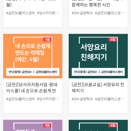
월)
함께하는 행복한 시간
#금천50플러스센터
#당사자지원사업
#막걸리
#50+금빛학교
#원데이스쿨
#금천50플러스센터
#
[금천][당사자지원사업-원데
[금천][모음교실] 서양요리 친
이스쿨] 내 손으로 손쉽게 만
해지기
드는 칵테일(야간, 4월)
#금천50플러스센터
#당사자지원
#원데이스쿨
#50+금빛학교
#칵테일
#금천50플러스센터
#