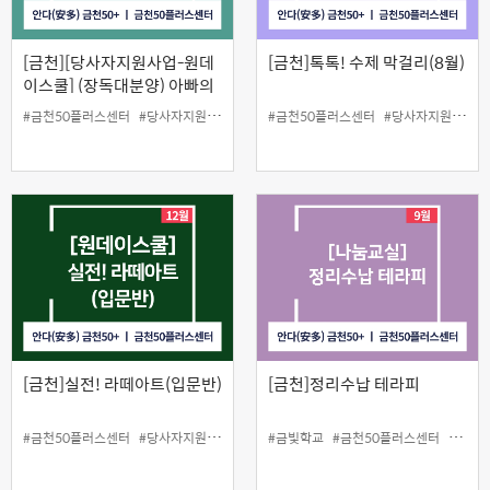
[금천][당사자지원사업-원데
[금천]톡톡! 수제 막걸리(8월)
이스쿨] (장독대분양) 아빠의
장맛!
#금천50플러스센터
#당사자지원사업
#원데이스쿨
#금천50플러스센터
#장독대
#당사자지원사업
[금천]실전! 라떼아트(입문반)
[금천]정리수납 테라피
#금천50플러스센터
#당사자지원
#라떼아트
#금빛학교
#원데이스쿨
#금천50플러스센터
#커피
#나눔