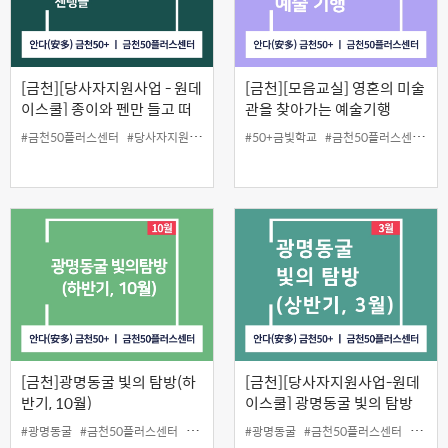
[금천][당사자지원사업 - 원데
[금천][모음교실] 영혼의 미술
이스쿨] 종이와 펜만 들고 떠
관을 찾아가는 예술기행
나는 나만의 힐링 여행 "젠탱
#금천50플러스센터
#당사자지원
#원데이스쿨
#50+금빛학교
#종이와 펜만 들고 떠나는 나만의 힐
#금천50플러스센터
#
글"
[금천]광명동굴 빛의 탐방(하
[금천][당사자지원사업-원데
반기, 10월)
이스쿨] 광명동굴 빛의 탐방
(상반기, 3월)
#광명동굴
#금천50플러스센터
#당사자지원
#광명동굴
#원데이스쿨
#금천50플러스센터
#당사