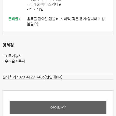
- 우리 술 베이스 칵테일
- 티 칵테일
준비물 :
음료를 담아갈 텀블러, 지퍼백, 작은 용기(앞치마 지참
불필요)
양혜경
- 조주기능사
- 우리술조주사
문의하기 :
070-4129-7486(현인애PM)
신청마감