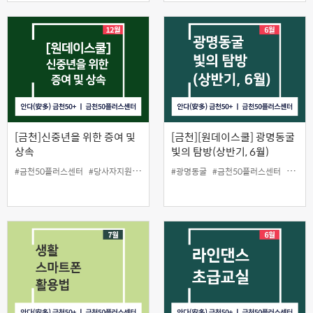
[금천]신중년을 위한 증여 및
[금천][원데이스쿨] 광명동굴
상속
빛의 탐방(상반기, 6월)
#금천50플러스센터
#당사자지원
#원데이스쿨
#광명동굴
#증여및상속
#금천50플러스센터
#당사