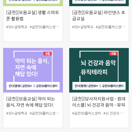
[금천][모음교실] 생활 스마트
[금천][모음교실] 라인댄스 초
폰 활용법
급교실
#50+금빛학교
#금천50플러스센터
#당사자지원
#50+금빛학교
#모음교실
#금천50플러스센터
#스마트폰
#
[금천][모음교실] 약이 되는
[금천][당사자지원사업 - 원데
음식, 자연 속에 해답 있다!
이스쿨] 뇌 건강과 음악 - 뮤직
테라피
#50+금빛학교
#금천50플러스센터
#당사자지원사업
#금천50플러스센터
#모음교실
#뇌 건강과 음악-뮤직테라피
#음식
#자연
#