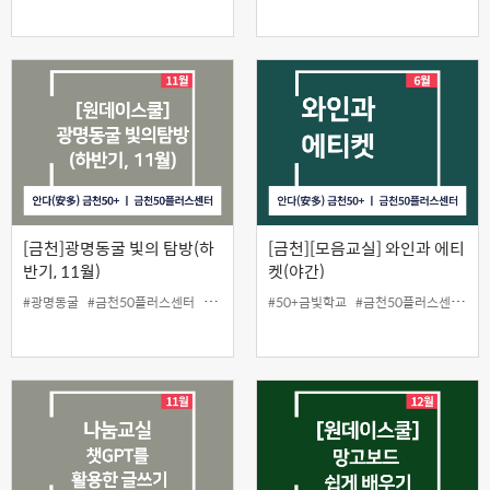
[금천]광명동굴 빛의 탐방(하
[금천][모음교실] 와인과 에티
반기, 11월)
켓(야간)
#광명동굴
#금천50플러스센터
#당사자지원
#50+금빛학교
#동굴
#원데이스쿨
#금천50플러스센터
#