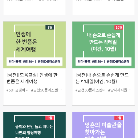
[금천][모음교실] 인생에 한
[금천]내 손으로 손쉽게 만드
번쯤은 세계여행
는 칵테일(야간, 10월)
#50+금빛학교
#금천50플러스센터
#당사자지원
#금천50플러스센터
#모음교실
#세계여행
#당사자지원
#원