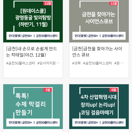
[금천]내 손으로 손쉽게 만드
[금천]금천을 찾아가는 사이
는 칵테일(야간, 12월)
언스 큐브
#금천50플러스센터
#당사자지원
#원데이스쿨
#과학
#칵테일
#금천50플러스센터
#원데이스쿨