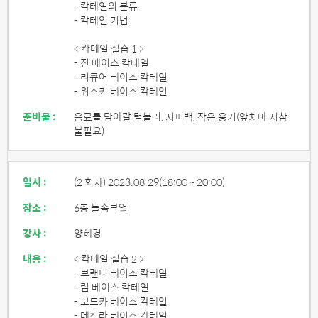
- 칵테일의 분류
- 칵테일 기법
< 칵테일 실습 1 >
- 진 베이스 칵테일
- 리큐어 베이스 칵테일
- 위스키 베이스 칵테일
준비물 :
음료를 담아갈 텀블러, 지퍼백, 작은 용기(앞치마 지참
불필요)
일시 :
(2 회차) 2023.08.29
(18:00 ~ 20:00)
장소 :
6층 늘솜부엌
강사 :
양혜경
내용 :
< 칵테일 실습 2 >
- 브랜디 베이스 칵테일
- 럼 베이스 칵테일
- 보드카 베이스 칵테일
- 데킬라 베이스 칵테일