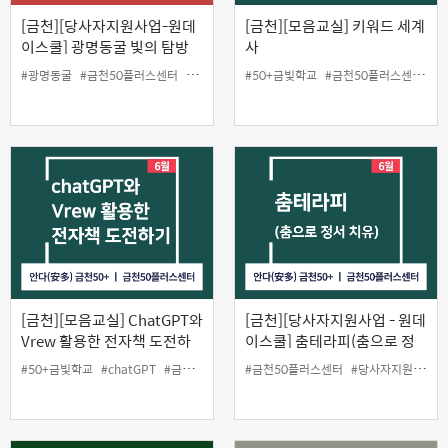
[금천][당사자지원사업-원데
[금천][모음교실] 키워드 세계
이스쿨] 광명동굴 빛의 탐방
사
(상반기, 5월)
#광명동굴
#금천50플러스센터
#당사자지원
#50+금빛학교
#원데이스쿨
#금천50플러스센터
#
[금천][모음교실] ChatGPT와
[금천][당사자지원사업 - 원데
Vrew 활용한 전자책 도전하
이스쿨] 춤테라피(춤으로 정
기
서치유)
#50+금빛학교
#chatGPT
#금천50플러스센터
#금천50플러스센터
#당사자지원사업
#당사자지원
#모음교실
#원