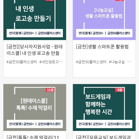
[금천][당사자지원사업 - 원데
[금천]생활 스마트폰 활용법
이스쿨] 내 인생 로고송 만들
기
#금천50플러스센터
#내인생로고송만들기
#당사자지원
#금천50플러스센터
#원데이스쿨
#나눔교실
#당사
[금천]톡톡! 수제 막걸리(11
[금천][모음교실] 보드게임과