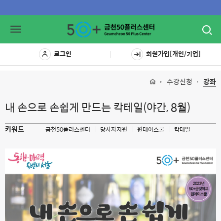
Toggl
Toggle
navig
navigation
로그인
회원가입[개인/기업]
수강신청
강좌
내 손으로 손쉽게 만드는 칵테일(야간, 8월)
키워드
ㅡ
금천50플러스센터
당사자지원
원데이스쿨
칵테일