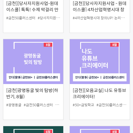
[금천][당사자지원사업-원데
[금천][당사자지원사업 - 원데
이스쿨] 톡톡! 수제 막걸리 만
이스쿨] 4차산업혁명시대 창
들기
의UP! 논리UP! 코딩 걸음마
#
4차산업혁명시대 창의UP! 논리UP! 코딩 걸음마떼기
#금천50플러스센터
#당사자지원
#막걸리
#원데이스쿨
떼기
[금천]광명동굴 빛의 탐방(하
[금천][모음교실] 나도 유튜브
반기, 8월)
크리에이터!
#광명동굴
#금천50플러스센터
#당사자지원
#50+금빛학교
#원데이스쿨
#금천50플러스센터
#