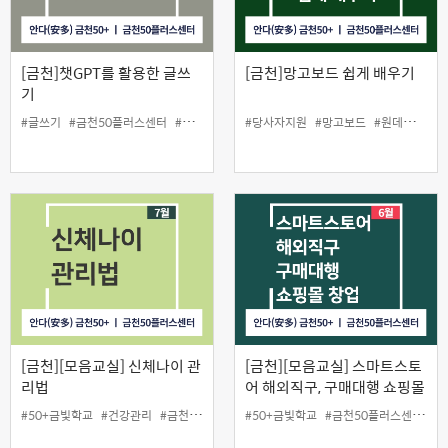
[금천]챗GPT를 활용한 글쓰
[금천]망고보드 쉽게 배우기
기
#글쓰기
#금천50플러스센터
#나눔교실 챗GPT
#당사자지원
#망고보드
#원데이스쿨
[금천][모음교실] 신체나이 관
[금천][모음교실] 스마트스토
리법
어 해외직구, 구매대행 쇼핑몰
창업
#50+금빛학교
#건강관리
#금천50플러스센터
#50+금빛학교
#당사자지원
#금천50플러스센터
#모음교실
#