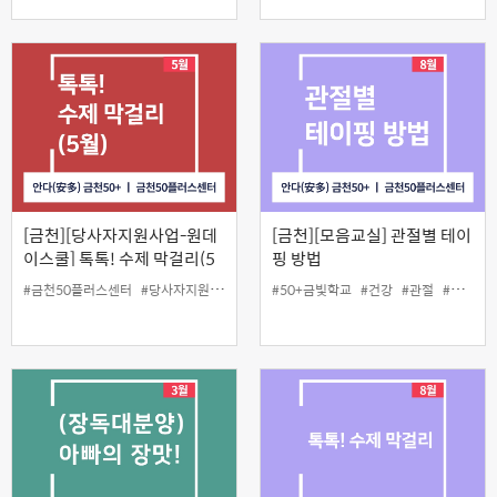
[금천][당사자지원사업-원데
[금천][모음교실] 관절별 테이
이스쿨] 톡톡! 수제 막걸리(5
핑 방법
월)
#금천50플러스센터
#당사자지원사업
#막걸리
#50+금빛학교
#원데이스쿨
#건강
#관절
#금천50플러스센터