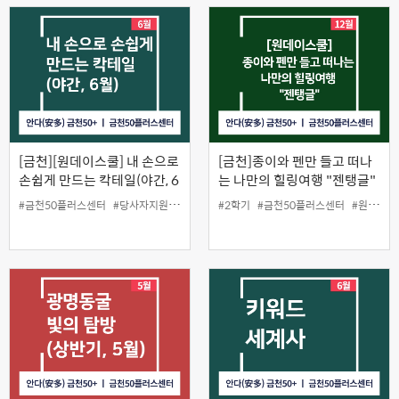
[금천][원데이스쿨] 내 손으로
[금천]종이와 펜만 들고 떠나
손쉽게 만드는 칵테일(야간, 6
는 나만의 힐링여행 "젠탱글"
월)
#금천50플러스센터
#당사자지원
#원데이스쿨
#2학기
#칵테일
#금천50플러스센터
#원데이스쿨