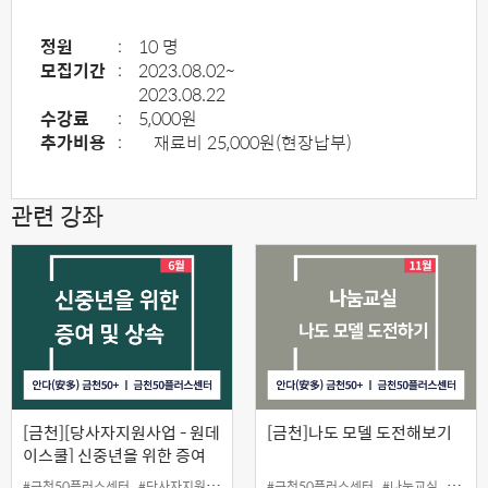
정원
:
10 명
모집기간
:
2023.08.02~
2023.08.22
수강료
:
5,000원
추가비용
:
재료비 25,000원(현장납부)
관련 강좌
[금천][당사자지원사업 - 원데
[금천]나도 모델 도전해보기
이스쿨] 신중년을 위한 증여
및 상속
#금천50플러스센터
#당사자지원
#신중년을 위한 증여 및 상속
#금천50플러스센터
#원데이스쿨
#나눔교실
#시니