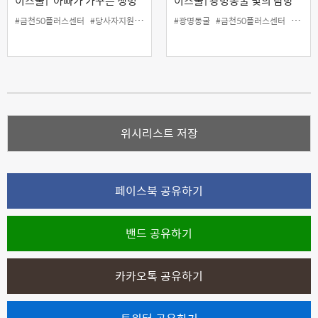
이스쿨] '아빠가 가꾸는 생명
이스쿨] 광명동굴 빛의 탐방
의 텃밭'
(상반기, 4월)
#금천50플러스센터
#당사자지원
#원데이스쿨
#광명동굴
#텃밭
#금천50플러스센터
#당사
위시리스트 저장
페이스북 공유하기
밴드 공유하기
카카오톡 공유하기