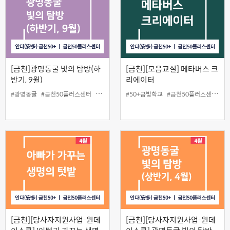
[금천]광명동굴 빛의 탐방(하
[금천][모음교실] 메타버스 크
반기, 9월)
리에이터
#광명동굴
#금천50플러스센터
#당사자지원
#50+금빛학교
#원데이스쿨
#금천50플러스센터
#
[금천][당사자지원사업-원데
[금천][당사자지원사업-원데