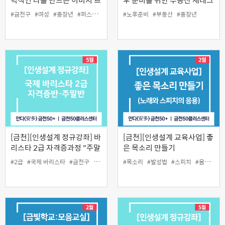
랜딩
#금천구
#여성
#중장년
#퍼스널컬러
#노후준비
#부동산
#중장년
[금천][인생설계 정규강좌] 바
[금천][인생설계 교육사업] 좋
리스타 2급 자격증과정 "주말
은 목소리 만들기
반"
#2급
#국제 바리스타
#금천구
#자격증과정
#목소리
#자체시험
#발성법
#스피치
#음악
#자