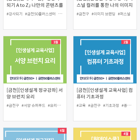
되기 A to Z」 나만의 콘텐츠를
스널 컬러를 통한 나의 이미지
가지고 강사로 나아가자!
찾기
#강사되기
#금천50플러스센터
#금천구
#원데이스쿨
#금천구
#이미지 브랜딩
#초보강사
#퍼스널
[금천][인생설계 정규강좌] 서
[금천][인생설계 교육사업] 컴
양 브런치 요리
퓨터 기초과정
#금천구
#서양 슈퍼푸드
#요리교실
#중장년
#교육
#금천구
#기초과정
#중장년
#