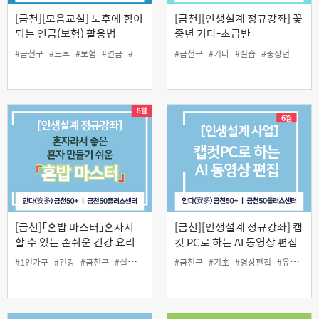
[금천][모음교실] 노후에 힘이
[금천][인생설계 정규강좌] 꽃
되는 연금(보험) 활용법
중년 기타-초급반
#금천구
#노후
#보험
#연금
#중장년
#활용
#금천구
#기타
#실습
#중장년
#초급
[금천]「혼밥 마스터」혼자서
[금천][인생설계 정규강좌] 캡
할 수 있는 손쉬운 건강 요리
컷 PC로 하는 AI 동영상 편집
#1인가구
#건강
#금천구
#실습
#요리교실
#금천구
#중장년
#기초
#영상편집
#유튜브
#