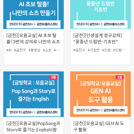
[금천][모음교실] AI 초보 탈
[금천][인생설계 정규강좌]
출! 3번의 강의로 나만의 쇼츠
"꽃중년 드럼반-기초반"
완성
#AI
#금천구
#동영상
#쇼츠
#중장년
#편집
#금천구
#기초반
#드럼
#드럼교실
#
[금천][모음교실]PopSong과
[금천][모음교실] GEN AI 도
Story로 즐기는 English(팝
구 활용