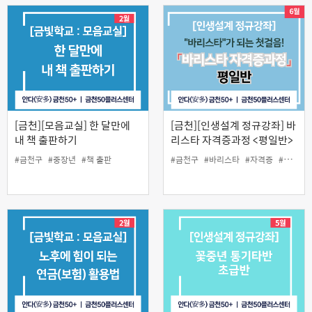
[금천][모음교실] 한 달만에
[금천][인생설계 정규강좌] 바
내 책 출판하기
리스타 자격증과정 <평일반>
#금천구
#중장년
#책 출판
#금천구
#바리스타
#자격증
#주간
#