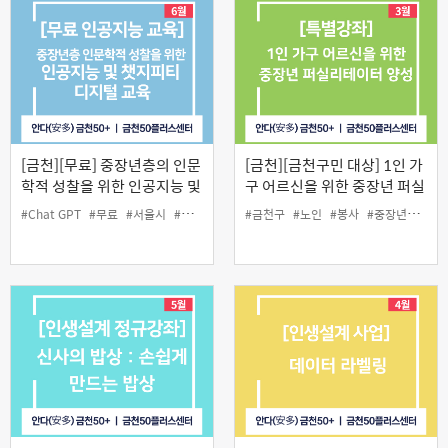
[금천][무료] 중장년층의 인문
[금천][금천구민 대상] 1인 가
학적 성찰을 위한 인공지능 및
구 어르신을 위한 중장년 퍼실
Chat GPT 디지털 교육
리테이터 양성
#Chat GPT
#무료
#서울시
#온라인
#인공지능
#금천구
#중장년
#노인
#봉사
#중장년
#퍼실