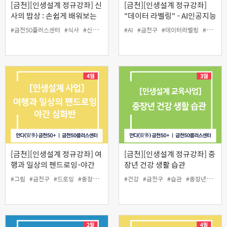
[금천][인생설계 정규강좌] 신
[금천][인생설계 정규강좌]
사의 밥상 : 손쉽게 배워보는
"데이터 라벨링" - AI인공지능
요리
데이터 구축하기
#금천50플러스센터
#식사
#신사의밥상
#요리
#AI
#요리교실
#금천구
#데이터라벨링
#중장년
#부업가능
[금천][인생설계 정규강좌] 여
[금천][인생설계 정규강좌] 중
행과 일상의 펜드로잉-야간
장년 건강 생활 습관
심화반
#그림
#금천구
#드로잉
#중장년
#펜드로잉
#건강
#금천구
#습관
#중장년
#체력