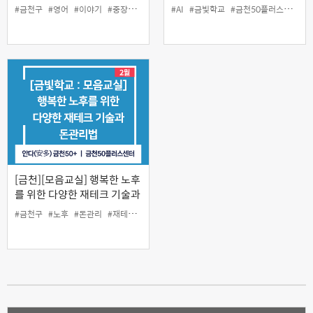
송과 이야기로 즐기는 영어)
#금천구
#영어
#이야기
#중장년
#팝송
#AI
#금빛학교
#금천50플러스센터
#
[금천][모음교실] 행복한 노후
를 위한 다양한 재테크 기술과
돈 관리법
#금천구
#노후
#돈관리
#재테크
#중장년