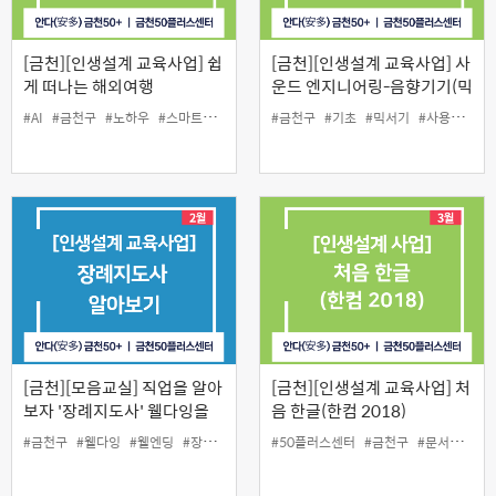
[금천][인생설계 교육사업] 쉽
[금천][인생설계 교육사업] 사
게 떠나는 해외여행
운드 엔지니어링-음향기기(믹
서기) 사용법
#AI
#금천구
#노하우
#스마트폰
#여행
#중장년
#금천구
#기초
#믹서기
#사용법
#음
[금천][모음교실] 직업을 알아
[금천][인생설계 교육사업] 처
보자 '장례지도사' 웰다잉을
음 한글(한컴 2018)
위한 엔딩플랜
#금천구
#웰다잉
#웰엔딩
#장례지도사
#중장년
#50플러스센터
#직업
#금천구
#문서작업
#