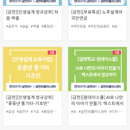
[금천][인생설계 정규강좌] 처
[금천][무료특강] 노후설계와
음 엑셀
국민연금
#금천구
#실습
#엑셀
#중장년
#컴퓨터
#편집
#국민연금
#국민연금공단
#금천구
#
[금천][인생설계 정규강좌]
[금천][원데이스쿨] AI로 나만
"꽃중년 통기타-기초반"
의 이야기 만들기: 텍스트에서
영상까지
#감성
#금천구
#기초
#중장년
#통기타
#AI
#금천50플러스센터
#디지털문화