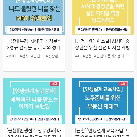
[금천][특강] <MBTI 성격분석
[금천][원데이스쿨] AI시대 중
> 정규 검사를 통해 나의 성격
장년을 위한 실전 디지털 역량
을 알아보자!
업그레이드
#MBTI
#검사
#금천구
#중장년
#AI
#금천
#금천50플러스센터
#디지
[금천][인생설계 정규강좌] 매
[금천][인생설계 교육사업] 노
력적인 나를 만드는 이미지 브
후 준비를 위한 부동산 재테크