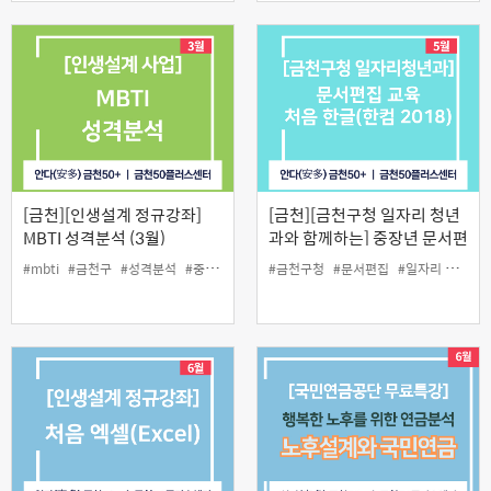
[금천][인생설계 정규강좌]
[금천][금천구청 일자리 청년
MBTI 성격분석 (3월)
과와 함께하는] 중장년 문서편
집 교육 <처음 한글(한컴
#mbti
#금천구
#성격분석
#중장년
#특강
#금천구청
#문서편집
#일자리 청년과
2018)>