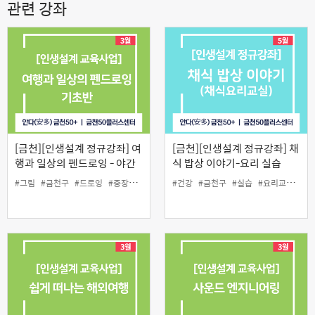
관련 강좌
[금천][인생설계 정규강좌] 여
[금천][인생설계 정규강좌] 채
행과 일상의 펜드로잉 - 야간
식 밥상 이야기-요리 실습
기초반
#그림
#금천구
#드로잉
#중장년
#펜드로잉
#건강
#금천구
#실습
#요리교실
#중