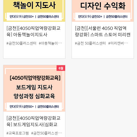
[금천][4050직업역량강화교
[금천][서울런 4050 직업역
육] 아동책놀이지도사
량강화] 스마트 스토어 미리캔
버스 디자인 수익화
#금천50플러스센터
#아동책놀이지도사
#일활동
#금천 50플러스센터
#미리캔버스
#수
[금천][4050직업역량강화교
육] 보드게임지도사(심화교
육)
#교육프로그램
#금천50플러스센터
#보드게임지도사
#심화교육
#일활동