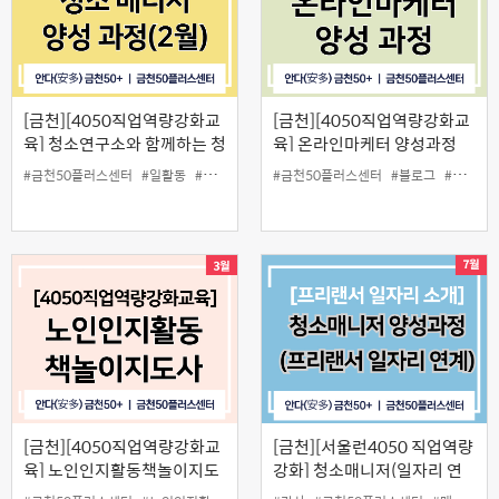
[금천][4050직업역량강화교
[금천][4050직업역량강화교
육] 청소연구소와 함께하는 청
육] 온라인마케터 양성과정
소매니저 양성과정(2월)
#금천50플러스센터
#일활동
#청소매니저
#청소연구소
#금천50플러스센터
#블로그
#온라인마케터
[금천][4050직업역량강화교
[금천][서울런4050 직업역량
육] 노인인지활동책놀이지도
강화] 청소매니저(일자리 연
사 양성과정
계 교육) 양성과정(26년 1월)