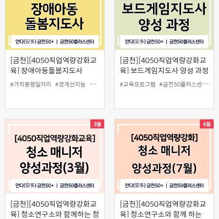
[금천][4050직업역량강화교
[금천][4050직업역량강화교
육] 장애아동돌봄지도사
육] 보드게임지도사 양성 과정
#가치동행일자리
#경계선지능
#금천50플러스센터
#교육프로그램
#일활동
#금천50플러스센터
#장애
#학생맞춤형
#
[금천][4050직업역량강화교
[금천][4050직업역량강화교
육] 청소연구소와 함께하는 청
육] 청소연구소와 함께 하는