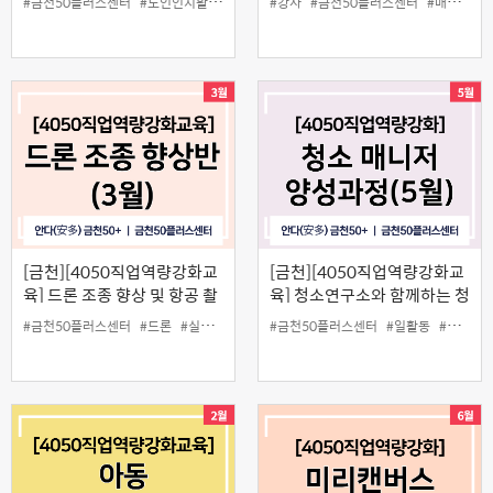
#금천50플러스센터
#노인인지활동책놀이
#일활동
#강사
#금천50플러스센터
#자격증
#매니저
#
[금천][4050직업역량강화교
[금천][4050직업역량강화교
육] 드론 조종 향상 및 항공 촬
육] 청소연구소와 함께하는 청
영 실습(3월)
소매니저 양성과정(5월)
#금천50플러스센터
#드론
#실습
#일활동
#금천50플러스센터
#촬영
#일활동
#청소매니저