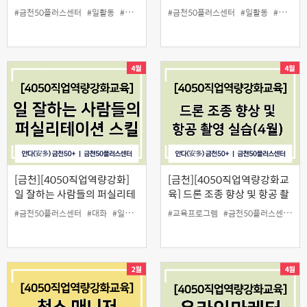
소매니저 양성과정(3월)
청소매니저 양성과정(6월)
#금천50플러스센터
#일활동
#청소매니저
#청소연구소
#금천50플러스센터
#일활동
#청소매니저
[금천][4050직업역량강화]
[금천][4050직업역량강화교
일 잘하는 사람들의 퍼실리테
육] 드론 조종 향상 및 항공 촬
이션 스킬(협업퍼실리테이터
영 실습(4월)
#금천50플러스센터
#대화
#일활동
#퍼실리테이터
#교육프로그램
#행복한디너
#금천50플러스센터
#협업
#
2급 자격증 과정)