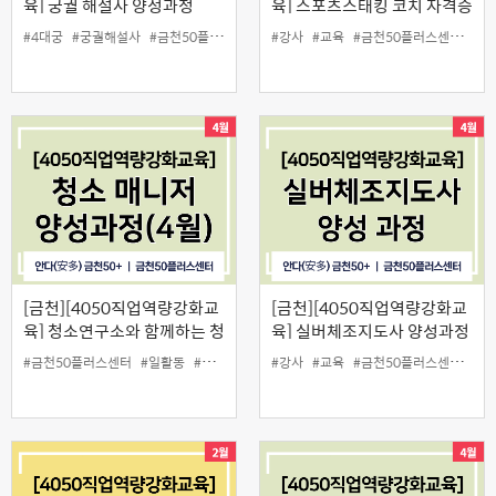
육] 궁궐 해설사 양성과정
육] 스포츠스태킹 코치 자격증
과정
#4대궁
#궁궐해설사
#금천50플러스센터
#일활동
#강사
#교육
#금천50플러스센터
#늘
[금천][4050직업역량강화교
[금천][4050직업역량강화교
육] 청소연구소와 함께하는 청
육] 실버체조지도사 양성과정
소매니저 양성과정(4월)
#금천50플러스센터
#일활동
#청소매니저
#청소연구소
#강사
#교육
#금천50플러스센터
#실