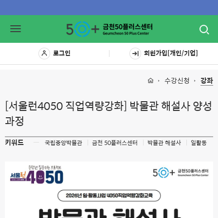
Toggl
Toggle
navig
navigation
로그인
회원가입[개인/기업]
수강신청
강좌
[서울런4050 직업역량강화] 박물관 해설사 양성
과정
키워드
ㅡ
국립중앙박물관
금천 50플러스센터
박물관 해설사
일활동