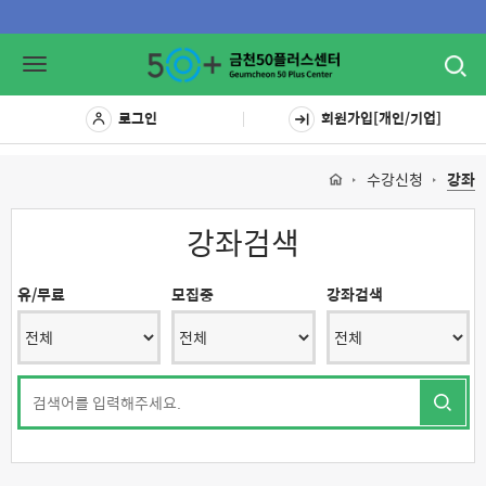
Toggl
Toggle
navig
navigation
로그인
회원가입[개인/기업]
수강신청
강좌
강좌검색
유/무료
모집중
강좌검색