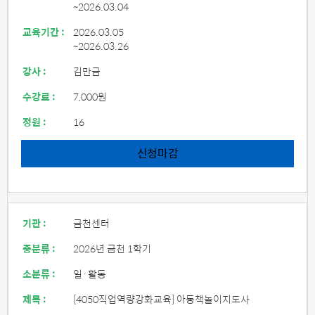
~2026.03.04
교육기간 :
2026.03.05
~2026.03.26
강사 :
김만금
수강료 :
7,000원
정원 :
16
신청마감
기관 :
금천센터
중분류 :
2026년 금천 1학기
소분류 :
일·활동
제목 :
[4050직업역량강화교육] 아동책놀이지도사