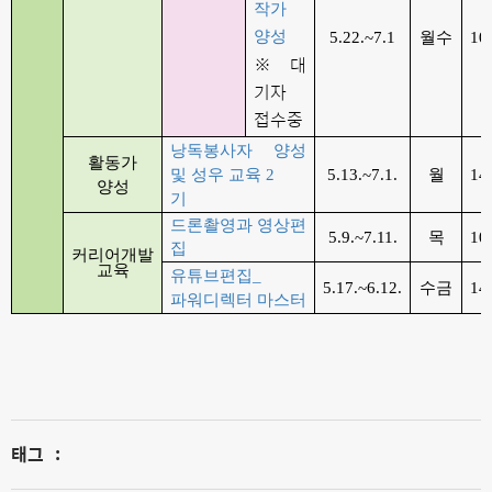
작가
양성
5.22.~7.1
월수
10
※ 대
기자
접수중
낭독봉사자 양성
활동가
및 성우 교육
2
5.13.~7.1.
월
14
양성
기
드론촬영과 영상편
5.9.~7.11.
목
10
집
커리어개발
교육
유튜브편집
_
5.17.~6.12.
수금
14
파워디렉터 마스터
태그
: