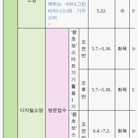
께하는 <
ESG(그린
비지니스)
와 가치
5.22.
수
19
소비
>
'
왕
초
오
보
'
전
5.7.~5.30.
화목
10
스
반
마
트
기
기
오
활
후
5.7.~5.30.
화목
13
용
반
1
기
디지털소양
방문접수
'
왕
초
오
보
'
전
6.4.~7.2.
화목
10
스
반