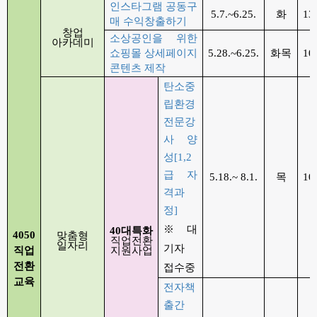
인스타그램 공동구
5.7.~6.25.
화
13
매 수익창출하기
창업
소상공인을 위한
아카데미
쇼핑몰 상세페이지
5.28.~6.25.
화목
10
콘텐츠 제작
탄소중
립환경
전문강
사 양
성[1,2
급 자
5.18.~ 8.1.
목
10
격과
정]
※ 대
40
대특화
4050
맞춤형
직업전환
일자리
기자
직업
지원사업
전환
접수중
교육
전자책
출간