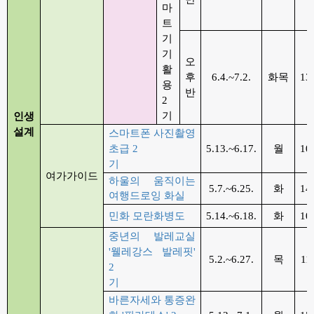
마
트
기
기
오
활
후
6.4.~7.2.
화목
13
용
반
2
기
인생
설계
스마트폰 사진촬영
초급
2
5.13.~6.17.
월
10
기
여가가이드
하울의 움직이는
5.7.~6.25.
화
14
여행드로잉 화실
민화 모란화병도
5.14.~6.18.
화
10
중년의 발레교실
'
웰레강스 발레핏
'
5.2.~6.27.
목
11
2
기
바른자세와 통증완