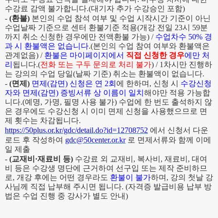
수강료 감액 불가합니다.
(
대기자 추가 수강승인 포함
)
-
(
환불
)
본인의 수업 참석 여부 및 수업 시작시간 기준이 아닌
수업날짜 기준으로 센터 환불기준 적용(개강 전일 23시 59분
까지 취소 신청한 경우에만 전액환불 가능) /
수업차수
50%
경
과 시 환불액은 없습니다
.(
본인의 수업 참여 여부와 환불액은
관계없음
) /
환불은 마이페이지에서
직접 신청한 경우
에만 처
리
됩니다
.(
전화 또는 구두 문의로 처리 불가
) / 1차시만 진행하
는 강의의 수업 당일(날짜 기준) 취소는 환불액이 없습니다.
-
(
면제
)
면제
(
감면
)
신청은 연
2
회
에 한하며
,
신청 시
수강신청
자와 면제
(
감면
)
증빙서류 상 이름이 일치
해야만 적용 가능합
니다
.(
예명
,
가명, 필명 사용 불가
)
수업에 한 번도 출석하지 않
은 경우에도 수강신청 시 이미 면제 신청을 사용했으므로 면
제 횟수는 차감됩니다
.
https://50plus.or.kr/gdc/detail.do?id=12708752
에서 신청서 다운
로드 후 작성하여
gdc@50center.or.kr
로 면제서류와 함께 이메
일 제출
-
(
교재비
·
재료비 등
)
수강료 외 교재비
,
복사비
,
재료비
,
대여
비 등은 수강생 명단에 근거하여 선구입 또는 제작 준비하므
로
,
개강 후에는 어떤 경우라도
환불이 불가
하며
,
강의 첫날 강
사님께 직접 납부해 주시면 됩니다
. (자격증 발급비용 납부 방
법은 수업 진행 중 강사가 별도 안내)