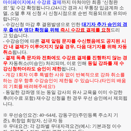
마이페이지에서 수강료 결제
까지 마쳐야만 최종
‘
신청완
료
’
및 수강 확정됩니다
.(24
시간 경과 시 무통장 입금계좌 소
멸, 소멸 후 재 신청 시 신청시점으로 순번 적용되므로 유의바
랍니다
)
- 수강신청 마감 후 결원발생으로 인한
대
기
자
추
가
승
인
의
경
우
출
석
부
명
단
확
정
을
위
해
즉
시
수
강
료
결
제
를
요
청
드리
고 있습니다.
- 수강승인에 따른
결제 알림 문자를 수신했음에도 공지된 시
간 내 결제가 이루어지지 않을 경우, 다음 대기자를 위해 자동
취소
됩니다.
-
결제 독촉 문자와 전화에도
수강료 결제를 진행하지 않는 경
우
자동취소(미승인) 처리되며, 이로 인해
동일 강좌를 재 수
강신청하더라도 승인이 제한
됩니다.
- 개강 1회차 이후 특별한 사유 없이 반복적으로 강좌 취소를
하는 경우 향후 수강승인이 제한될 수 있습니다.(타인의 배움
의 기회를 배려해주세요!)
- 동일한 강좌명 또는 동일 강사의 유사 교육을 이미 수강한
후(미수료 포함) 재수강 신청을 한 경우 우선 승인에서 제외됩
니다.
※
우선승인요건
: 40~64세
,
강동구민(주민등록 주소지 기
준)
,
취창업 희망자
,
신규자 등
※
우대요건
:
각 강좌별 우대자격요건
(
예시
:
기본과정 이수