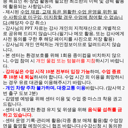
종 목표인 취·창업 활동에 필요한 최소한의 이력 및 경력 활용
에 활용되는 사항입니다.
-
제
시
된
수업 재료, 교재 등은 원활한 수업 운영을 위한 필
수 사항으로 미구입, 미지참할 경우 수업에 참여할 수 없습니
다
.(해당자
수
강
취
소
)
- 강사님의 PPT 자료는 강사 개인의 지적재산으로 개별적으
로 공유해 드리지 않습니다.(필기나 메모 활용, 또는 강사에게
사전 동의를 구한 후 해당 페이지를 사진으로 저장 활용)
- 강사님의 개인 연락처는 개인정보이므로 알려드리지 않습
니다.
-
본 센터는 환경보호를 위해
1
회용 종이컵을 비치하지 않으
니
,
수업 참여 시
개인 물컵 또는 텀블러를 지참
하시기 바랍니
다
.
-
강의실은 수업 시작 10분 전부터 입장 가능
하며,
수업 종료
후 10분 내 퇴실
하셔야 합니다. 수업 시간
외 이용을 희망하시
는 경우 유료 대관을 이용해주시기 바랍니다.
-
개인 차량 주차 불가하며
,
대중교통 이용
바랍니다
. (
암사역
2
번 출구 도보
2
분
)
- 감염병 예방을 위해 센터 이용 및 수업 중 마스크 착용 권고
드립니다
.
- 센터 내 깨끗한 환경 유지 및 위생을 위해
음식물 섭취를 금
하고 있습니다
.
-
센터 운영 기록
·
관리에 활용
(
각종 홍보 매체 활용
)
할 수업장
면을 촬영할 예정이오니 협조 바랍니다
.(
수강신청 시 동의완