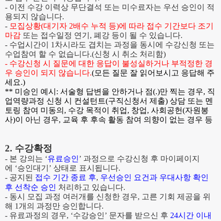
-
이전 수강 이력상 무단결석 또는 미수료자는 우선 승인이 적
용되지 않습니다
.
-
모집상황(대기자 2배수 누적 등)에 따라 접수 기간보다 조기
마감
또는 접수일정 연기
,
폐강 등이 될 수 있습니다
.
- 수업시간이 1차시라도 겹치는 과정을 동시에 수강신청 또는
수업참여 할 수 없습니다.(신청 시 취소 처리함)
- 수강신청 시 질문에 대한 응답이 불성실하거나 부적정한 경
우 승인이 되지 않습니다.
(모든 질문 잘 읽어보시고 응답해 주
세요.)
** 미승인 예시: 서술형 답변을 안하거나 점(.)만 찍는 경우, 직
업역량과정 신청 시 컨설턴트(구직신청서 제출) 상담 또는 멘
토링 참여 미동의, 수강 목적이 취업, 창업, 사회공헌(자원봉
사)이 아닌 경우, 교육 후 후속 활동 참여 의향이 없는 경우 등
2.
수강확정
-
본 강의는
‘
유료승인
’
과정으로 수강신청 후 마이페이지
에
‘
승인대기
’
상태로 표시됩니다
.
-
공지된
접수 기간 종료 후
,
우선승인 요건과 우대사항 확인
후 선착순 승인
처리하고 있습니다
.
- 동시 모집 과정 여러개를 신청한 경우, 고른 기회 제공을 위
해 1개의 과정만 승인합니다.
-
유료과정의 경우
, ‘
수강승인
’
문자를 받으신 후
24
시간 이내