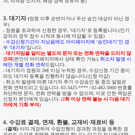
자
,
자격증 소지자, 해당 경력 보유자 등
)
3.
대기자
(
정원 이후 순번이거나 우선 승인 대상이 아닌 경
우
)
-
정원을 초과하여 신청한 경우
, ‘
대기자
’
로 등록됩니다
.(
인기
강의의 경우 접수 시작과 동시에 마감될 수 있음
)
-
수강신청기간이 지났음에도 마이페이지에
‘
승인대기
’
인 경
우
‘
대기자
’
입니다
.
-
대기자임을 알리는 별도의 문자 또는 전화 연락을 드리지 않
으며
(
본인이 마이페이지에서 상태 확인 가능
),
취소자 발생 시
에만 개별 전화 연락
드립니다
.
-
대기자가 정원의
2
배 이상 누적된 경우
,
수강신청 기간 중이
라도 대기자 등록을 진행하지 않습니다
.(
신청 마감
)
-
취소자 발생에 따른 대기자 추가 수강승인 등 중요 알림은
전화 연락드리고 있습니다
. 02-3425-**** / 02-482-5060
번호를
차단하면 문자, 전화 연락을 받을 수 없으며
,
이로 인한 책임은
신청자 본인에게 있습니다
. (
2회 이상
연락 불능 시 다음 대기
자에게 기회 부여
)
4.
수강료 결제
,
면제
,
환불
,
교재비
·
재료비 등
-
(
결제
)
이미 개강하여 수업진행이 경과한 과정을 등록한 경
우라도 수강료 전액을 결제해야 합니다
.
미수강 차시에 대한