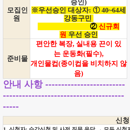
승인)
모집인
※우선승인 대상자: ① 40~64세
원
강동구민
②
신규회
원
우선 승인
편안한 복장, 실내용 끈이 있
는 운동화(필수),
준비물
개인물컵(종이컵을 비치하지 않
음)
안내 사항 -------------------------
--------------------------------------
----
-
신청
1. 신청자: 수강신청 및 사전 질문 응답 → 모든 신청