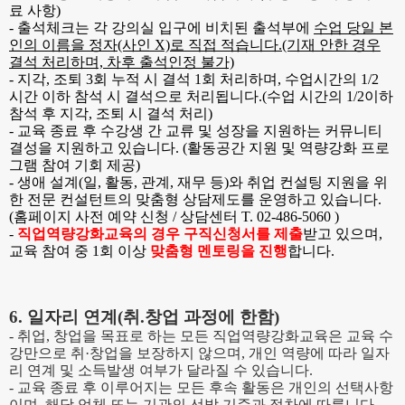
료 사항
)
- 출석체크는 각 강의실 입구에 비치된 출석부에
수업 당일 본
인의 이름을 정자(사인 X)로 직접 적습니다.(기재 안한 경우
결석 처리하며, 차후 출석인정 불가)
- 지각, 조퇴 3회 누적 시 결석 1회 처리하며, 수업시간의 1/2
시간 이하 참석 시 결석으로 처리됩니다.(수업 시간의 1/2이하
참석 후 지각, 조퇴 시 결석 처리)
- 교육 종료 후 수강생 간 교류 및 성장을 지원하는 커뮤니티
결성을 지원하고 있습니다. (활동공간 지원 및 역량강화 프로
그램 참여 기회 제공)
- 생애 설계(일, 활동, 관계, 재무 등)와 취업 컨설팅 지원을 위
한 전문 컨설턴트의 맞춤형 상담제도를 운영하고 있습니다.
(
홈페이지 사전 예약 신청 /
상담센터 T. 02-486-5060 )
-
직업역량강화교육의 경우 구직신청서를 제출
받고 있으며,
교육 참여 중 1회 이상
맞춤형 멘토링을 진행
합니다.
6.
일자리 연계(취.창업 과정에 한함)
- 취업, 창업을 목표로 하는 모든 직업역량강화교육은 교육 수
강만으로 취·창업을 보장하지 않으며, 개인 역량에 따라 일자
리 연계 및 소득발생 여부가 달라질 수 있습니다.
-
교육 종료 후 이루어지는 모든 후속 활동은 개인의 선택사항
이며, 해당 업체 또는 기관의 선발 기준과 절차에 따릅니다.