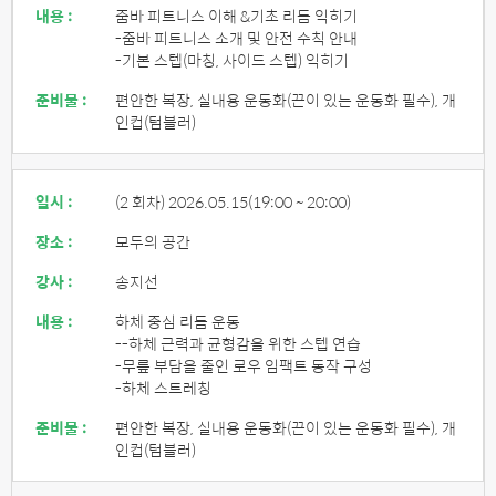
내용 :
줌바 피트니스 이해 &기초 리듬 익히기
-줌바 피트니스 소개 및 안전 수칙 안내
-기본 스텝(마칭, 사이드 스텝) 익히기
준비물 :
편안한 복장, 실내용 운동화(끈이 있는 운동화 필수), 개
인컵(텀블러)
일시 :
(2 회차) 2026.05.15
(19:00 ~ 20:00)
장소 :
모두의 공간
강사 :
송지선
내용 :
하체 중심 리듬 운동
--하체 근력과 균형감을 위한 스텝 연습
-무릎 부담을 줄인 로우 임팩트 동작 구성
-하체 스트레칭
준비물 :
편안한 복장, 실내용 운동화(끈이 있는 운동화 필수), 개
인컵(텀블러)