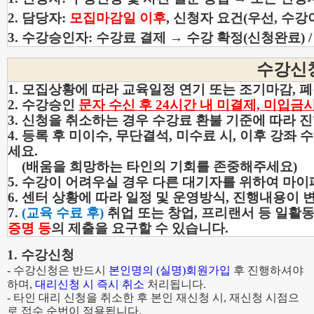
2.
담당자:
모집마감일 이후
,
신청자 요건
(우선, 수강
3. 수강승인자: 수강료 결제 →
수강 확정(신청완료) /
수강신
1. 모집상황에 따라
교육일정 연기 또는
조기마감, 폐
2. 수강승인
문자 수신 후 24시간 내 미결제, 미입금
3. 신청을 취소하는 경우 수강료 환불 기준에 따라 
4. 등록 후 미이수, 무단결석, 미수료 시, 이후 강
세요.
(배움을 희망하는 타인의 기회를 존중해주세요)
5. 수강이 어려우실 경우 다른 대기자를 위하여 마
6. 센터 상황에 따라 일정 및 운영방식, 진행내용이 
7.
(교육 수료 후)
취업 또는 창업, 프리랜서 등 일활동
증명 등
의 제출을 요구할 수 있습니다.
1.
수강신청
-
수강신청은 반드시
본인명의
(
실명
)
회원가입
후 진행하셔야
하며
,
대리신청 시 즉시 취소
처리됩니다
.
-
타인 대리 신청을 취소한 후 본인 재신청 시
,
재신청 시점으
로 접수 순번이 적용됩니다
.