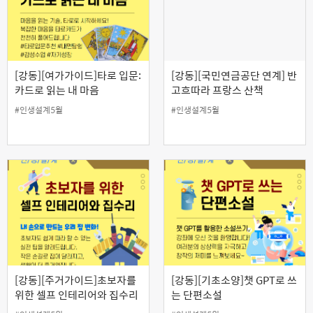
[강동][여가가이드]타로 입문:
[강동][국민연금공단 연계] 반
카드로 읽는 내 마음
고흐따라 프랑스 산책
#인생설계5월
#인생설계5월
[강동][주거가이드]초보자를
[강동][기초소양]챗 GPT로 쓰
위한 셀프 인테리어와 집수리
는 단편소설