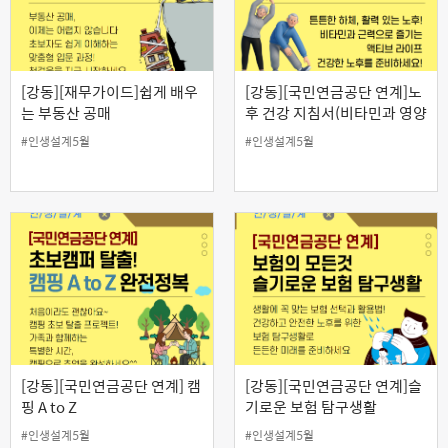
[강동][재무가이드]쉽게 배우
[강동][국민연금공단 연계]노
는 부동산 공매
후 건강 지침서(비타민과 영양
제)
#인생설계5월
#인생설계5월
[강동][국민연금공단 연계] 캠
[강동][국민연금공단 연계]슬
핑 A to Z
기로운 보험 탐구생활
#인생설계5월
#인생설계5월