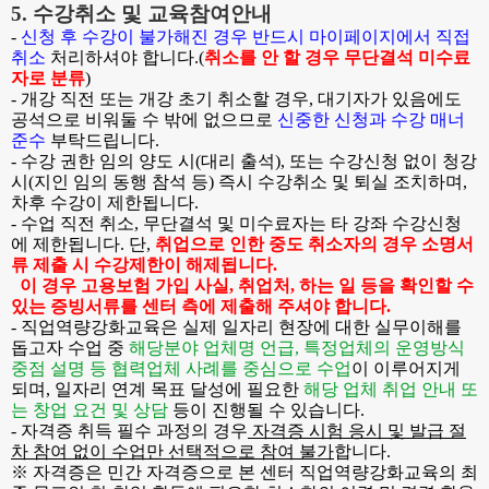
5.
수강취소 및 교육참여안내
-
신청 후 수강이 불가해진 경우 반드시 마이페이지에서 직접
취소
처리하셔야 합니다
.(
취소를 안 할 경우 무단결석 미수료
자로 분류
)
-
개강 직전 또는 개강 초기 취소할 경우
, 대기자가 있음에도
공석으로 비워둘 수 밖에 없으므
로
신중한 신청과 수강 매너
준수
부탁드립니다
.
-
수강 권한 임의 양도
시
(
대리 출석
)
,
또는 수강신청 없이 청강
시
(
지인 임의 동행 참석 등
)
즉시 수강취소 및 퇴실 조치하며,
차후 수강이 제한됩니다.
-
수업 직전 취소
,
무단결석 및 미수료자는 타 강좌 수강신청
에 제한됩니다. 단,
취업으로 인한 중도 취소자의 경우 소명서
류 제출 시 수강제한이 해제됩니다.
이 경우 고용보험 가입 사실, 취업처, 하는 일 등을 확인할 수
있는 증빙서류를 센터 측에 제출해 주셔야 합니다.
- 직업역량강화교육은 실제 일자리 현장에 대한 실무이해를
돕고자 수업 중
해당분야 업체명 언급, 특정업체의 운영방식
중점 설명
등
협력업체 사례를 중심으로 수업
이 이루어지게
되며, 일자리 연계 목표 달성에 필요한
해당 업체 취업 안내 또
는 창업 요건 및 상담
등이 진행될 수 있습니다.
- 자격증 취득 필수 과정의 경우
자격증 시험 응
시
및
발
급
절
차
참
여
없
이
수
업
만
선
택
적
으
로
참여
불
가
합
니
다
.
※ 자격증은 민간 자격증으로 본 센터 직업역량강화교육의 최