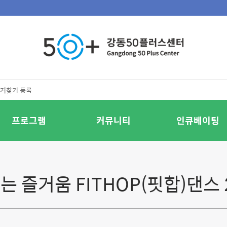
겨찾기 등록
프로그램
커뮤니티
인큐베이팅
 즐거움 FITHOP(핏합)댄스 