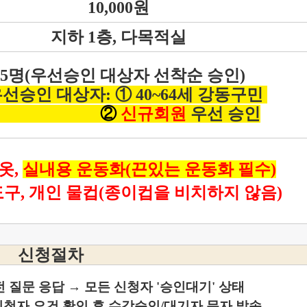
10,000원
지하 1층, 다목적실
15명(우선승인 대상자 선착순 승인)
선승인 대상자: ① 40~64세 강동구민
②
신규회원
우선 승인
옷,
실내용 운동화(끈있는 운동화 필수)
구,
개인 물컵(종이컵을 비치하지 않음)
신청절차
전 질문 응답 → 모든 신청자 '승인대기' 상태
신청자 요건 확인 후
수강승인/대기자 문자 발송