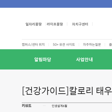
일자리몽땅
라이프몽땅
자치구센터
캠퍼스/센터 위치
|
50+ 유관 사이트
|
자주하는질문
|
즐
알림마당
사업안내
[건강가이드]칼로리 태우는
키워드
ㅡ
인생설계6월