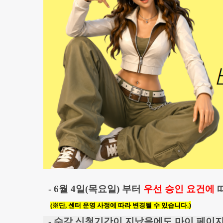
- 6월 4일(목요일) 부터
우선 승 인 요건에
)
(※단,
센터 운영
사정에
따라
변경
될
수
있습니다
.
- 수강 신청기간이 지났음에도
마이 페이지