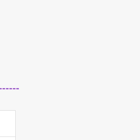
------