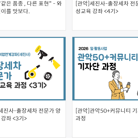
"같은 품종 , 다른 표현" - 와
[관악]세진사-출장세차 전
깊이를 맛보다.
성교육 강좌 <4기>
]세진사-출장세차 전문가 양
[관악]관악50+커뮤니티 
강좌 <3기>
과정