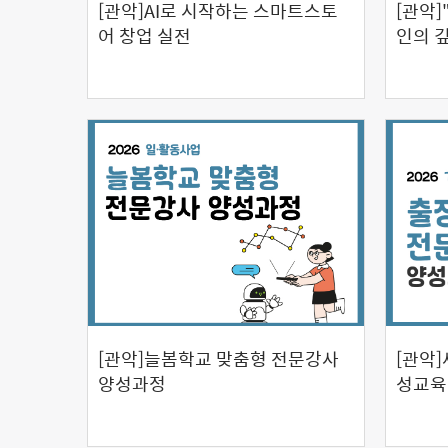
[관악]AI로 시작하는 스마트스토
[관악]
어 창업 실전
인의 
[관악]늘봄학교 맞춤형 전문강사
[관악
양성과정
성교육 