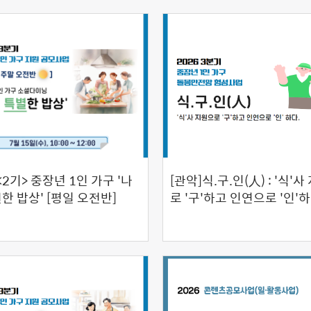
<2기> 중장년 1인 가구 '나
[관악]식.구.인(人) : '식'
한 밥상' [평일 오전반]
로 '구'하고 인연으로 '인'하