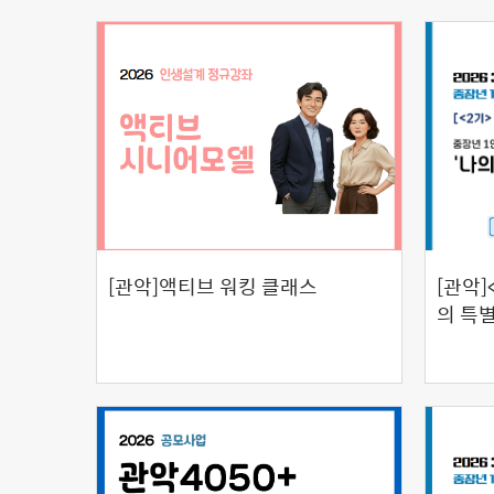
[관악]액티브 워킹 클래스
[관악]
의 특별