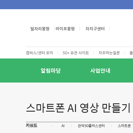
일자리몽땅
라이프몽땅
자치구센터
캠퍼스/센터 위치
|
50+ 유관 사이트
|
자주하는질문
|
즐
알림마당
사업안내
스마트폰 AI 영상 만들기
키워드
ㅡ
AI
관악50플러스센터
스마트폰