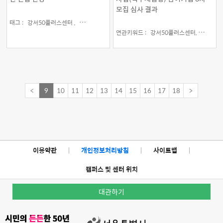
모집 심사 결과
태그 :
강서50플러스센터 ,
기업연계일자리 ,
일활동지원 ,
채용
연관키워드 :
강서50플러스센터,
공지사항
<
9
10
11
12
13
14
15
16
17
18
>
이용약관
|
개인정보처리방침
|
사이트맵
|
캠퍼스 및 센터 위치
대관하기