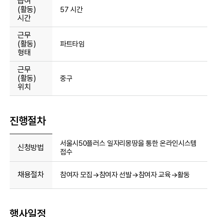
급여
(활동)
57 시간
시간
근무
(활동)
파트타임
형태
근무
(활동)
중구
위치
진행절차
서울시50플러스 일자리몽땅을 통한 온라인시스템
신청방법
접수
채용절차
참여자 모집→참여자 선발→참여자 교육→활동
행사일정