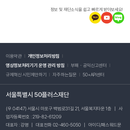
정보 및 재단소식을 쉽고 빠르게 받아보세요!
이용약관
개인정보처리방침
새창 열림
영상정보처리기기 운영 관리 방침
부패・공익신고센터
새창 열림
규제혁신 시민제안하기
자주하는질문
50+API센터
서울특별시 50플러스재단
(우 04147) 서울시 마포구 백범로31길 21, 서울복지타운 1층
|
사
업자등록번호 : 219-82-61209
대표자 : 강명
|
대표전화 02-460-5050
|
아이디/패스워드문