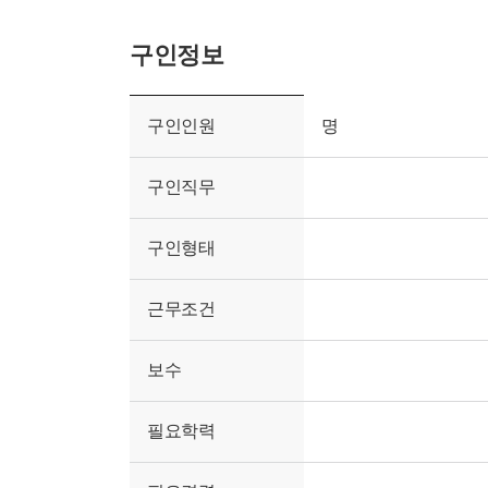
구인정보
구인인원
명
구인직무
구인형태
근무조건
보수
필요학력