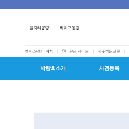
일자리몽땅
라이프몽땅
캠퍼스/센터 위치
|
50+ 유관 사이트
|
자주하는질문
|
박람회소개
사전등록