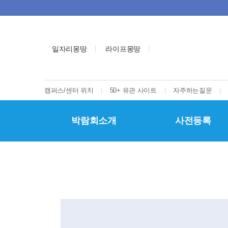
일자리몽땅
라이프몽땅
캠퍼스/센터 위치
|
50+ 유관 사이트
|
자주하는질문
|
박람회소개
사전등록