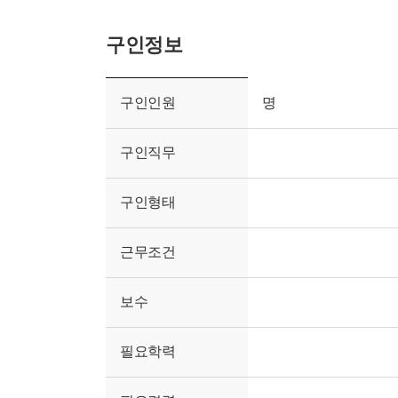
구인정보
구인인원
명
구인직무
구인형태
근무조건
보수
필요학력