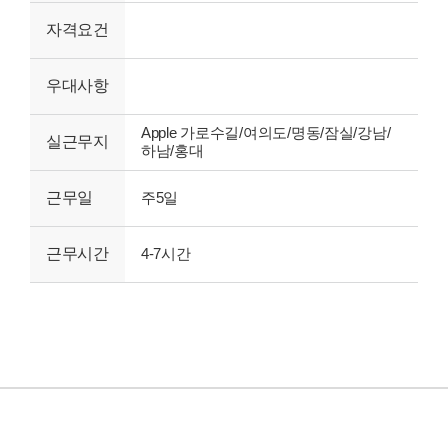
자격요건
우대사항
Apple 가로수길/여의도/명동/잠실/강남/
실근무지
하남/홍대
근무일
주5일
근무시간
4-7시간