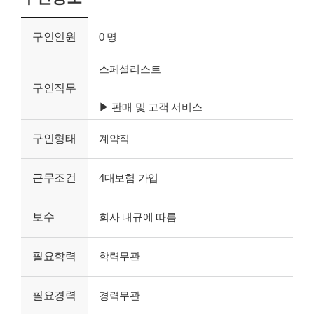
구인인원
0 명
스페셜리스트
구인직무
▶ 판매 및 고객 서비스
구인형태
계약직
근무조건
4대보험 가입
보수
회사 내규에 따름
필요학력
학력무관
필요경력
경력무관