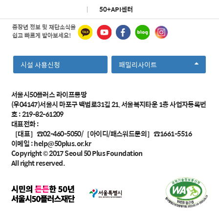
|
50+API센터
중장년 정보 및 재단소식을
쉽고 빠르게 받아보세요!
선
시설 사용신청
패밀리사이트
택
서울시50플러스 라이프몽땅
(우04147)서울시 마포구 백범로31길 21, 서울복지타운 1층 사업자등록번
호 : 219-82-61209
대표전화 :
［대표］☎02-460-5050/［아이디/패스워드문의］☎1661-5516
이메일 :
help@50plus.or.kr
Copyright © 2017
Seoul 50 Plus Foundation
All right reserved.