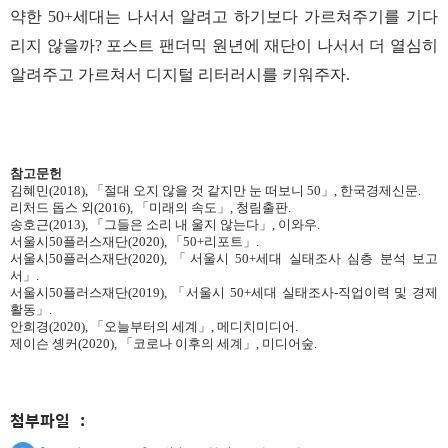
약한 50+세대는 나서서 알려고 하기보다 가르쳐주기를 기다
리지 않을까? 포스트 팬더믹 원년에 재단이 나서서 더 열심히
알려주고 가르쳐서 디지털 리터러시를 키워주자.
참고문헌
김혜민(2018), 「절대 오지 않을 것 같지만 눈 떠보니 50」, 한국경제신문.
리처드 돕스 외(2016), 「미래의 속도」, 청림출판.
송호근(2013), 「그들은 소리 내 울지 않는다」, 이와우.
서울시50플러스재단(2020), 「50+리포트」.
서울시50플러스재단(2020), 「서울시 50+세대 실태조사 심층 분석 보고
서」.
서울시50플러스재단(2019), 「서울시 50+세대 실태조사-직업이력 및 경제
활동」.
안희경(2020), 「오늘부터의 세계」, 메디치미디어.
제이슨 솅커(2020), 「코로나 이후의 세계」, 미디어숲.
첨부파일
: