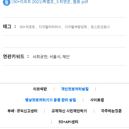
[50+리포트 2021]특별호_3 최영준_웹용.pdf
태그
:
50+리포트 ,
디지털리터러시 ,
디지털역량강화 ,
포스트코로나
연관키워드
:
사회공헌, 서울시, 재단
이용약관
|
개인정보처리방침
|
영상정보처리기기 운영 관리 방침
|
사이트맵
부패·공익신고센터
|
규제혁신 시민제안하기
|
자주하는질문
|
50+API센터