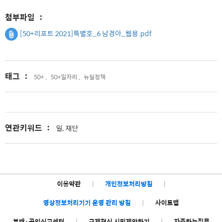
첨부파일
:
[50+리포트 2021]특별호_6 남경아_웹용.pdf
태그
:
50+ ,
50+일자리 ,
뉴딜정책
연관키워드
:
일, 재단
이용약관
|
개인정보처리방침
|
영상정보처리기기 운영 관리 방침
|
사이트맵
부패·공익신고센터
|
규제혁신 시민제안하기
|
자주하는질문