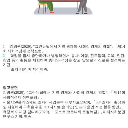
1
김병권(2020), “그린뉴딜에서 지역 경제와 사회적 경제의 역할”, 「제14
회 사회적경제 정책포럼」.
2
학업을 잠시 중단하거나 병행하면서 봉사, 여행, 진로탐색, 교육, 인턴,
창업 등의 활동을 체험하며 흥미와 적성을 찾고 앞으로의 진로를 설정하는
기간
[출처] 네이버 지식백과.
참고문헌
김병권(2020), “그린뉴딜에서 지역 경제와 사회적 경제의 역할”, 「제14회
사회적경제 정책포럼」.
서울시50플러스재단 일자리사업본부 내부자료(2020), 「50+일자리 활성화
및 지원체계 구축을 위한 50+디지털(온라인) 인프라 운영 적정 활용 방안」.
유창복·이재경·김다예(2020), 「포스트 코로나와 로컬뉴딜」, 미래자치분권
연구소 기획, 책숲.