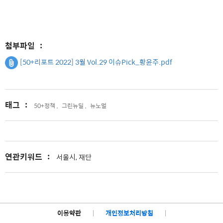
첨부파일
:
[50+리포트 2022] 3월 Vol.29 이슈Pick_황윤주.pdf
태그
:
50+정책 ,
그린뉴딜 ,
뉴노멀
연관키워드
:
서울시, 재단
이용약관
|
개인정보처리방침
|