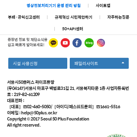
영상정보처리기기 운영 관리 방침
|
사이트맵
부패·공익신고센터
|
규제혁신 시민제안하기
|
자주하는질문
|
50+API센터
중장년 정보 및 재단소식을
쉽고 빠르게 받아보세요!
선
시설 사용신청
패밀리사이트
택
서울시50플러스 라이프몽땅
(우04147)서울시 마포구 백범로31길 21, 서울복지타운 1층 사업자등록번
호 : 219-82-61209
대표전화 :
［대표］☎02-460-5050/［아이디/패스워드문의］☎1661-5516
이메일 :
help@50plus.or.kr
Copyright © 2017
Seoul 50 Plus Foundation
All right reserved.