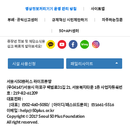
영상정보처리기기 운영 관리 방침
|
사이트맵
부패·공익신고센터
|
규제혁신 시민제안하기
|
자주하는질문
|
50+API센터
중장년 정보 및 재단소식을
쉽고 빠르게 받아보세요!
선
시설 사용신청
패밀리사이트
택
서울시50플러스 라이프몽땅
(우04147)서울시 마포구 백범로31길 21, 서울복지타운 1층 사업자등록번
호 : 219-82-61209
대표전화 :
［대표］☎02-460-5050/［아이디/패스워드문의］☎1661-5516
이메일 :
help@50plus.or.kr
Copyright © 2017
Seoul 50 Plus Foundation
All right reserved.