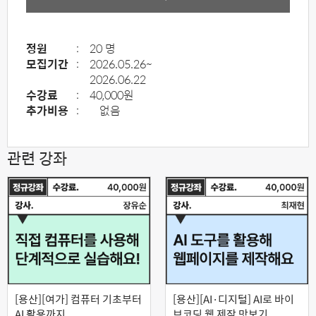
정원
:
20 명
모집기간
:
2026.05.26~
2026.06.22
수강료
:
40,000원
추가비용
:
없음
관련 강좌
[용산][여가] 컴퓨터 기초부터
[용산][AI·디지털] AI로 바이
AI 활용까지
브코딩 웹 제작 맛보기