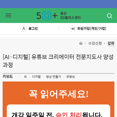
Toggl
Toggle
navig
navigation
로그인
회원가입[개인/기업]
수강신청
강좌
[AI·디지털] 유튜브 크리에이터 전문지도사 양성
과정
키워드
ㅡ
AI
디지털
영상 만들기
유튜브
꼭 읽어주세요!
개강 일주일 전,
승인 처리
됩니다.