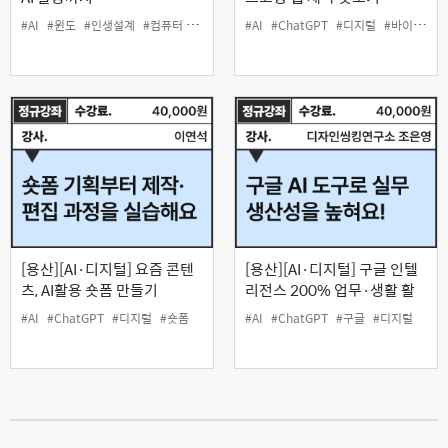
#AI
#윈도
#인생설계
#컴퓨터 기초
#AI
#ChatGPT
#디지털
#바이브코딩
[용산][AI·디지털] 요즘 콘텐
[용산][AI·디지털] 구글 인텔
츠, AI활용 숏폼 만들기
리전스 200% 업무·생활 활
용법
#AI
#ChatGPT
#디지털
#숏폼
#AI
#ChatGPT
#구글
#디지털