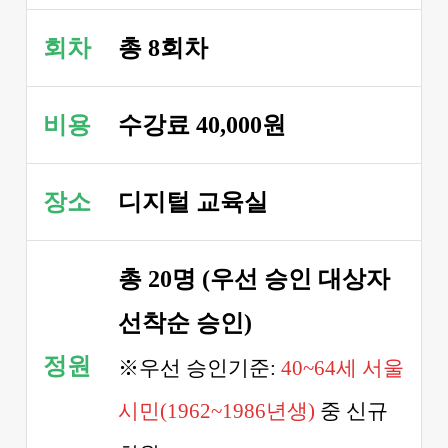
회차
총 8회차
비용
수강료 40,000원
장소
디지털 교육실
총 20명 (우선 승인 대상자
선착순 승인)
정원
※우선 승인기준:
40~64세 서울
시민(1962~1986년생)
중 신규