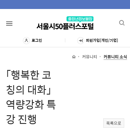
Toggl
Toggle
navig
navigation
로그인
회원가입[개인/기업]
커뮤니티
커뮤니티 소식
「행복한 코
칭의 대화」
역량강화 특
강 진행
목록으로