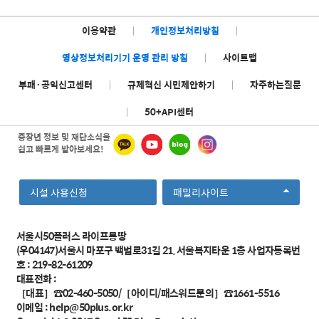
이용약관
|
개인정보처리방침
|
영상정보처리기기 운영 관리 방침
|
사이트맵
부패·공익신고센터
|
규제혁신 시민제안하기
|
자주하는질문
|
50+API센터
중장년 정보 및 재단소식을
쉽고 빠르게 받아보세요!
선
시설 사용신청
패밀리사이트
택
서울시50플러스 라이프몽땅
(우04147)서울시 마포구 백범로31길 21, 서울복지타운 1층 사업자등록번
호 : 219-82-61209
대표전화 :
［대표］☎02-460-5050/［아이디/패스워드문의］☎1661-5516
이메일 :
help@50plus.or.kr