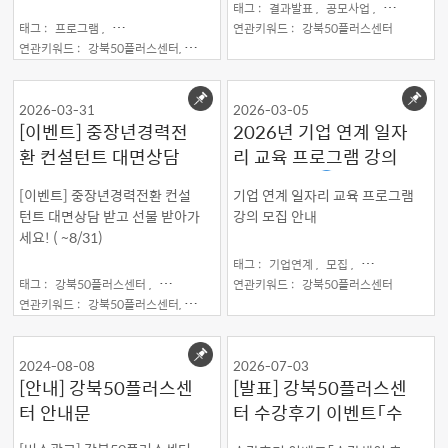
태그 :
결과발표 ,
공모사업 ,
여성경력리
태그 :
프로그램 ,
강북50플러스센터
연관키워드 :
강북50플러스센터
연관키워드 :
강북50플러스센터,
교육
2026-03-31
2026-03-05
[이벤트] 중장년경력전
2026년 기업 연계 일자
환 컨설턴트 대면상담
리 교육 프로그램 강의
받고 선물 받아가세요! (
모집 안내
[이벤트] 중장년경력전환 컨설
기업 연계 일자리 교육 프로그램
~8/31)
턴트 대면상담 받고 선물 받아가
강의 모집 안내
세요! ( ~8/31)
태그 :
기업연계 ,
모집 ,
일자리연계 ,
일
태그 :
강북50플러스센터 ,
상담 ,
일자리상담 ,
연관키워드 :
컨설턴트
강북50플러스센터
연관키워드 :
강북50플러스센터,
상담,
중장년 이직지원
2024-08-08
2026-07-03
[안내] 강북50플러스센
[발표] 강북50플러스센
터 안내문
터 수강후기 이벤트「수
강생이 추천하는 강의