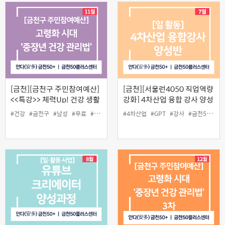
[금천][금천구 주민참여예산]
[금천][서울런4050 직업역량
<<특강>> 체력Up! 건강 생활
강화] 4차산업 융합 강사 양성
습관
반
#건강
#금천구
#남성
#무료
#주민참여예산
#4차산업
#중장년
#GPT
#특강
#강사
#금천50플러스센터