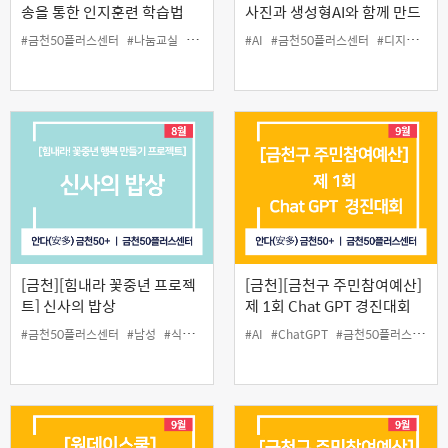
송을 통한 인지훈련 학습법
사진과 생성형AI와 함께 만드
는 나만의 스토리
#금천50플러스센터
#나눔교실
#뉴로아시스
#AI
#인생설계
#금천50플러스센터
#인지
#디지털문화
[금천][힘내라 꽃중년 프로젝
[금천][금천구 주민참여예산]
트] 신사의 밥상
제 1회 Chat GPT 경진대회
#금천50플러스센터
#남성
#식사
#신사의밥상
#AI
#요리
#ChatGPT
#요리교실
#금천50플러스센터
#중장년