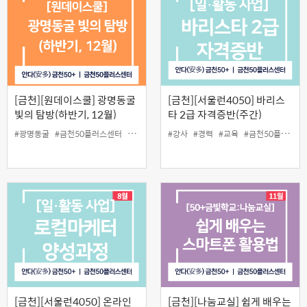
[금천][원데이스쿨] 광명동굴
[금천][서울런4050] 바리스
빛의 탐방(하반기, 12월)
타 2급 자격증반(주간)
#광명동굴
#금천50플러스센터
#동굴
#야외수업
#강사
#원데이스쿨
#경력
#교육
#인생설계
#금천50플러스센터
[금천][서울런4050] 온라인
[금천][나눔교실] 쉽게 배우는