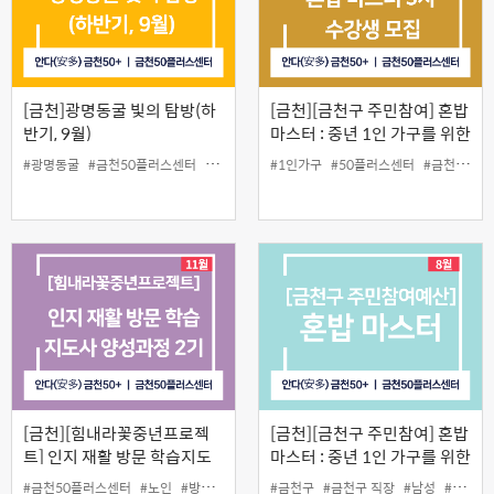
[금천]광명동굴 빛의 탐방(하
[금천][금천구 주민참여] 혼밥
반기, 9월)
마스터 : 중년 1인 가구를 위한
손쉬운 요리 3차
#광명동굴
#금천50플러스센터
#동굴
#야외수업
#1인가구
#원데이스쿨
#50플러스센터
#인생설계
#금천구
#
[금천][힘내라꽃중년프로젝
[금천][금천구 주민참여] 혼밥
트] 인지 재활 방문 학습지도
마스터 : 중년 1인 가구를 위한
사 양성과정 2기
손쉬운 요리
#금천50플러스센터
#노인
#방문학습지도사
#금천구
#인지
#일활동
#금천구 직장
#남성
#요리교실