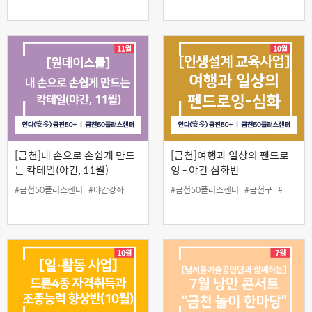
[금천]내 손으로 손쉽게 만드
[금천]여행과 일상의 펜드로
는 칵테일(야간, 11월)
잉 - 야간 심화반
#금천50플러스센터
#야간강좌
#원데이스쿨
#금천50플러스센터
#칵테일
#칵테일제조
#금천구
#여행과 일상의 펜드로잉