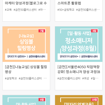
마케터 양성과정(블로그로 수
스마트폰 활용법
익 창출하기)
#교육
#금천50플러스센터
#마케터
#부수입
#50+금빛학교
#블로거
#블로그
#금천50플러스센터
#용돈
#일활동
#
[금천][나눔교실] 싱잉볼 힐링
[금천][서울런4050 직업역량
명상
강화] 청소매니저 양성 과정(8
월)
#금빛학교
#금천50플러스센터
#나눔교실
#명상
#금천50플러스센터
#힐링
#여성
#일
#일활