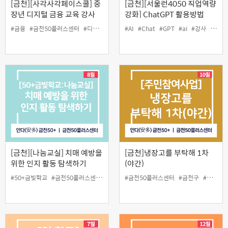
[금천][사각사각페이스쿨] 중
[금천][서울런4050 직업역량
장년 디지털 금융 교육 강사
강화] ChatGPT 활용방법
양성과정
#금융
#금천50플러스센터
#디지털
#사각사각페이스쿨
#AI
#Chat
#GPT
#시니어금융교육협의회
#ai
#강사
#교육
[금천][나눔교실] 치매 예방을
[금천]냉장고를 부탁해 1차
위한 인지 활동 탐색하기
(야간)
#50+금빛학교
#금천50플러스센터
#나눔교실
#금천50플러스센터
#무료
#인지
#치매
#금천구
#활동
#무료요리강의