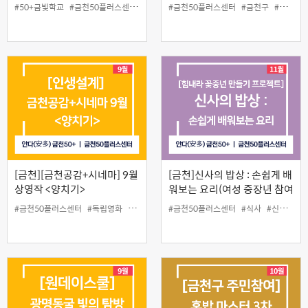
손쉬운 요리 2차
#50+금빛학교
#금천50플러스센터
#나눔교실
#금천50플러스센터
#인생설계
#금천구
#금천구주민참여예산
[금천][금천공감+시네마] 9월
[금천]신사의 밥상 : 손쉽게 배
상영작 <양치기>
워보는 요리(여성 중장년 참여
가능)
#금천50플러스센터
#독립영화
#무료
#무료영화
#금천50플러스센터
#인생설계
#식사
#신사의밥상