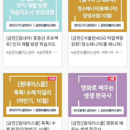
[금천][힘내라! 꽃중년 프로젝
[금천][서울런4050 직업역량
트] 인지 재활 방문 학습지도
강화] 청소매니저(홈 매니저)
사 양성과정
양성과정(10월)
#금천50플러스센터
#금천특화
#양성과정
#인지
#금천50플러스센터
#일활동
#매니저
#여성
#
[금천][원데이스쿨] 톡톡! 수
[금천][원데이스쿨] 영화로 배
제 막걸리(하반기, 10월)
우는 생생 한국사