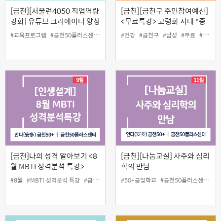
[금천][서울런4050 직업역량
[금천][금천구 주민참여예산]
강화] 유튜브 크리에이터 양성
<무료특강> 고령화 시대 "중
과정(하반기)
장년 건강관리법"
#교육프로그램
#금천50플러스센터
#기획
#동영상
#건강
#금천구
#쇼츠
#영상
#남성
#유튜브
#무료
#주민참여예산
#일활
[금천]나의 성격 알아보기 <8
[금천][나눔교실] 사주와 심리
월 MBTI 성격분석 특강>
학의 만남
#8월
#MBTI 성격분석 특강
#금천50플러스센터
#50+금빛학교
#성격유형검사
#금천50플러스센터
#