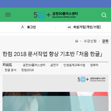
Toggl
Toggle
navig
navigation
로그인
회원가입[개인/기업]
수강신청
강좌
한컴 2018 문서작업 향상 기초반 「처음 한글」
키워드
ㅡ
금천50플러스센터
금천구
인생설계교육사업
컴퓨터
한글 문서
한컴2018