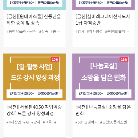
[금천][원데이스쿨] 신중년을
[금천]실버레크레이션지도사
위한 증여 및 상속
1급 자격증반
#금천50플러스센터
#상속
#중장년 증여
#강사
#강사양성
#금천50플러스센터
[금천][서울런4050 직업역량
[금천][나눔교실] 소망을 담은
강화] 드론 강사 양성과정
민화
#4차산업
#AI
#강사
#교육
#금천50플러스센터
#50+금빛학교
#드론
#디지털
#금천50플러스센터
#일활동
#자격
#