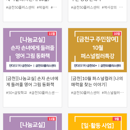
#금천50플러스센터
#막걸리
#수제막걸리
#원데이스쿨
#금천50플러스센터
#인생설계
#역사강의
#영화
[금천][나눔교실] 손자 손녀에
[금천]10월 퍼스널컬러 [나의
게 들려줄 영어 그림 동화책
매력을 찾는 이야기]
#50+금빛학교
#금천50플러스센터
#나눔교실
#금천50플러스센터
#동화책
#영어
#인생설계
#퍼스널컬러
#화