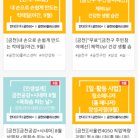
[금천]내 손으로 손쉽게 만드
[금천]"무료"[금천구 주민참
는 칵테일(야간, 9월)
여예산] 체력Up! 건강 생활 습
관
#금천50플러스센터
#야간강좌
#원데이스쿨
#금천구
#칵테일
#금천구민
#칵테일제조
#남성
#습관
#운
[금천][금천공감+시네마] 8월
[금천][서울런4050 직업역량
상영작 <목화솜 피는 날>
강화] 청소매니저(홈 매니저)