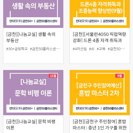
[금천][나눔교실] 생활 속의
[금천][서울런4050 직업역량
부동산
강화] 드론 4종 자격 취득과
조종 능력 향상반(9월)
#50+금빛학교
#금천50플러스센터
#나눔교실
#4차산업
#부동산
#AI
#인생설계
#교육
#금천50플러스센터
[금천][나눔교실] 문학 비평
[금천][금천구 주민참여] 혼밥
이론
마스터 : 중년 1인 가구를 위한