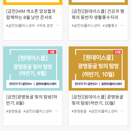
[금천]HIM 색소폰 앙상블과
[금천][원데이스쿨] 건강과 행
함께하는 8월 낭만 콘서트
복의 동반자 생활풍수지리
#금천50플러스센터
#무료 공연
#색소폰
#콘서트
#금천50플러스센터
#생활풍수
#원데
[금천]광명동굴 빛의 탐방(하
[금천][원데이스쿨] 광명동굴
반기, 8월)
빛의 탐방(하반기, 10월)
#광명동굴
#금천50플러스센터
#동굴
#야외수업
#광명동굴
#원데이스쿨
#금천50플러스센터
#인생설계
#동굴