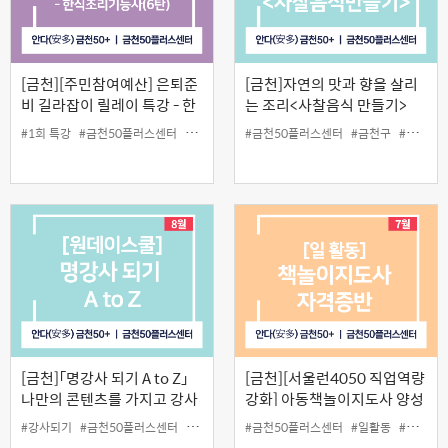
[금천][주민참여예산] 은퇴준
[금천]자연의 맛과 향을 살리
비 길라잡이 릴레이 특강 - 한
는 조리<사찰음식 만들기>
식조리기능사(6탄)
#1회 특강
#금천50플러스센터
#금천구
#금천구민
#금천50플러스센터
#남성
#무료
#금천구
#자격증
#사찰음식만들기
#중장
[금천]「명강사 되기 A to Z」
[금천][서울런4050 직업역량
나만의 콘텐츠를 가지고 강사
강화] 아동책놀이지도사 양성
로 나아가자!
과정
#강사되기
#금천50플러스센터
#금천구
#원데이스쿨
#금천50플러스센터
#일활동
#자격증