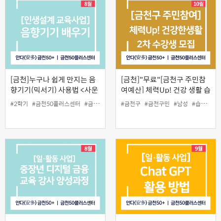
[금천]누구나 쉽게 만지는 음
[금천]"무료"[금천구 주민참
향기기(믹서기) 사용법 <사운
여예산] 체력Up! 건강 생활 습
드 엔지니어링>
관 2차
#2학기
#금천50플러스센터
#금천구
#믹서기
#금천구
#사운드엔지니어링
#금천구민
#남성
#스피커
#습관
#음
#운