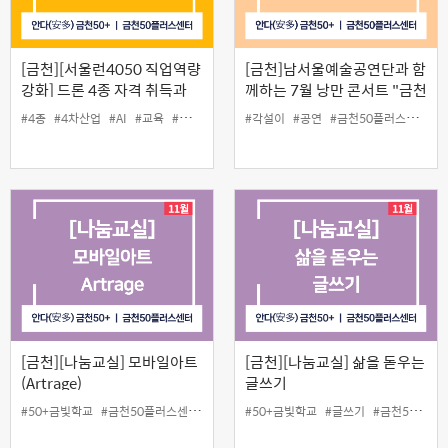
[금천][서울런4050 직업역량
[금천]남서울예술공연단과 함
강화] 드론 4종 자격 취득과
께하는 7월 낭만 콘서트 "금천
조종 능력 향상반(10월)
놀이 한마당"
#4종
#4차산업
#AI
#교육
#금천50플러스센터
#각설이
#드론
#공연
#디지털
#금천50플러스센터
#일활동
#자격
#
[금천][나눔교실] 모바일아트
[금천][나눔교실] 삶을 돋우는
(Artrage)
글쓰기
#50+금빛학교
#금천50플러스센터
#나눔교실
#50+금빛학교
#인생설계교육사업
#글쓰기
#금천50플러스센터