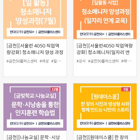
[금천][서울런 4050 직업역
[금천][서울런4050 직업역량
량강화] 청소매니저 양성 과정
강화] 청소매니저(일자리 연
(7월)
계 교육) 양성과정(12월)
#금천50플러스센터
#여성
#일
#전문가
#청소
#강사
#청소매니저
#금천50플러스센터
#프리랜서
#매니저
#
[금천][나눔교실] 문학·시낭
[금천][원데이스쿨] 한 장의