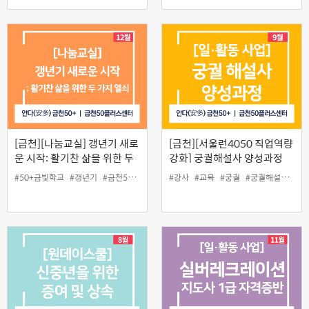
[금천][나눔교실] 갱년기 새로
[금천][서울런4050 직업역량
운 시작: 활기찬 삶을 위한 두
강화] 궁궐해설사 양성과정
가지 열쇠
#50+금빛학교
#갱년기
#금천50플러스센터
#강사
#나눔교실
#교육
#인생설계
#궁궐
#궁궐해설사
#금