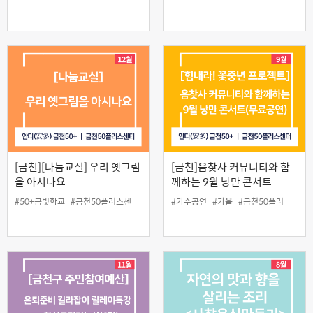
[금천][나눔교실] 우리 옛그림
[금천]음찾사 커뮤니티와 함
을 아시나요
께하는 9월 낭만 콘서트
#50+금빛학교
#금천50플러스센터
#나눔교실
#가수공연
#옛그림
#가을
#인생설계
#금천50플러스센터