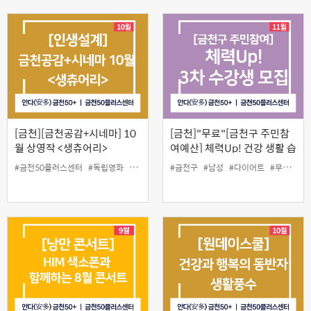
[금천][금천공감+시네마] 10
[금천]"무료"[금천구 주민참
월 상영작 <생츄어리>
여예산] 체력Up! 건강 생활 습
관 3차
#금천50플러스센터
#독립영화
#무료
#무료영화
#금천구
#인생설계
#남성
#다이어트
#무료
#식