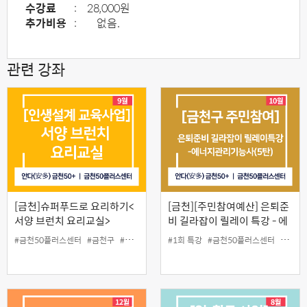
수강료
:
28,000원
추가비용
:
없음.
관련 강좌
[금천]슈퍼푸드로 요리하기<
[금천][주민참여예산] 은퇴준
서양 브런치 요리교실>
비 길라잡이 릴레이 특강 - 에
너지관리기능사(5탄)
#금천50플러스센터
#금천구
#서양요리
#인생설계교육사업
#1회 특강
#금천50플러스센터
#금천