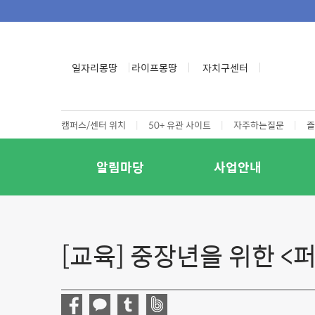
일자리몽땅
라이프몽땅
자치구센터
캠퍼스/센터 위치
|
50+ 유관 사이트
|
자주하는질문
|
즐
알림마당
사업안내
[교육] 중장년을 위한 