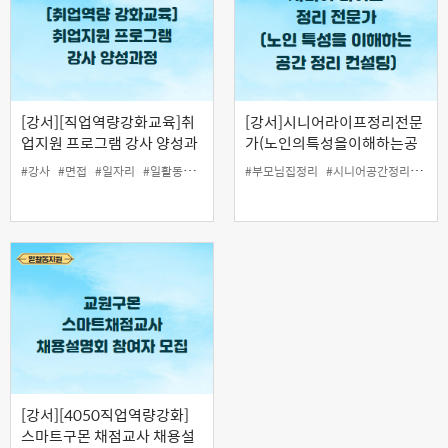
[강서][직업역량강화교육]취
[강서]시니어라이프정리전문
업지원 프로그램 강사 양성과
가(노인의특성을이해하는공
정
간정리컨설팅:주거공간, 추억
#강사
#면접
#일자리
#일활동
#취업
#부모님집정리
#시니어공간정리
#일활
물품정리, 정서지원)
[강서][4050직업역량강화]
스마트구몬 채점교사 채용설