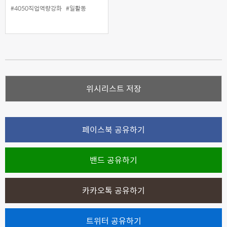
명회 참여자 모집(재택근무)
#4050직업역량강화
#일활동
위시리스트 저장
페이스북 공유하기
밴드 공유하기
카카오톡 공유하기
트위터 공유하기