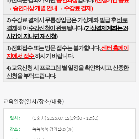
1) 선착순 강좌가 아닌
승인과정
입니다.
(신청기간 종료
→ 승인대상 개별 안내
→
수강료 결제)
2)
수강료 결제시 무통장입금은 가상계좌 발급 후
바로
결제
해야
수강신청이 완료
됩니다.
(가상결제계좌는 24
시간이 지나면 재신청
)
3)
전화접수 또는 방문 접수는 불가합니다
.
센터 홈페이
지에서 접수
하시기 바랍니다
.
4)
교
육신청 시 프로그램 별 일정을 확인하시고
,
신중한
신청
을 부탁드립니다
.
교육일정(일시/장소/내용)
일시 :
(1 회차) 2025.07.12
(09:30 ~ 12:30)
장소 :
쏙쏙쑥쑥 강의실02(2F)