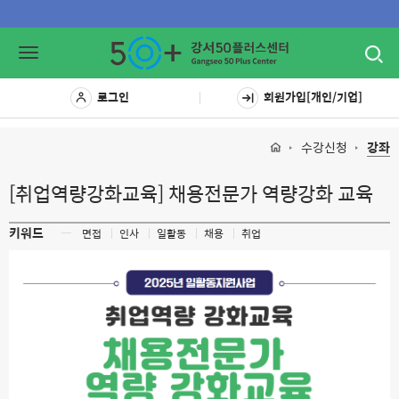
Toggl
Toggle
navig
navigation
로그인
회원가입[개인/기업]
수강신청
강좌
[취업역량강화교육] 채용전문가 역량강화 교육
키워드
ㅡ
면접
인사
일활동
채용
취업