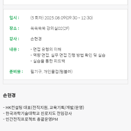
일시 :
(5 회차) 2025.08.09
(09:30 ~ 12:30)
장소 :
쏙쏙쑥쑥 강의실02(2F)
강사 :
손현경
내용 :
- 면접 유형의 이해
- 역량 면접, 실무 면접 진행 방법 확인 및 실습
- 실습을 통한 피드백
준비물 :
필기구, 개인물컵(텀블러)
손현경
- HK컨설팅 대표(전직지원, 교육기획/개발/운영)
- 한국과학기술대학교 진로지도 전임강사
- 민간전직프로젝트 총괄운영PM