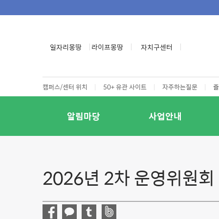
일자리몽땅
라이프몽땅
자치구센터
캠퍼스/센터 위치
|
50+ 유관 사이트
|
자주하는질문
|
즐
알림마당
사업안내
2026년 2차 운영위원회