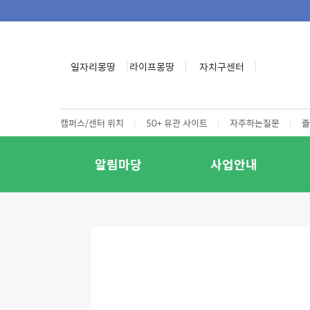
일자리몽땅
라이프몽땅
자치구센터
캠퍼스/센터 위치
|
50+ 유관 사이트
|
자주하는질문
|
즐
알림마당
사업안내