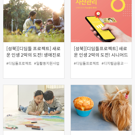
[성북][디딤돌 프로젝트] 새로
[성북][디딤돌프로젝트] 새로
운 인생 2막의 도전! 생애진로
운 인생 2막의 도전! 시니어드
코치자격증반
림하이 '신용케어 아카데
#디딤돌프로젝트
#일활동지원사업
#디딤돌프로젝트
#디지털금융교육
#
미'(12.6)