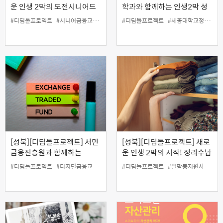
운 인생 2막의 도전시니어드
학과와 함께하는 인생2막 성
림하이 '신용케어 아카데미'
공 스토리 (부동산투자와 은퇴
#디딤돌프로젝트
#시니어금융교육협의회
#일활동지원사업
#디딤돌프로젝트
#세종대학교정책대학원
(11.15)
자산)
[성북][디딤돌프로젝트] 서민
[성북][디딤돌프로젝트] 새로
금융진흥원과 함께하는
운 인생 2막의 시작! 정리수납
50+실용금융 '주식(ETF) 투
2급 자격증반
#디딤돌프로젝트
#디지털금융교육
#서민금융진흥원
#디딤돌프로젝트
#일활동지원사업
#일활동지원사업
#
자시 반드시 알아두어야 할
것'