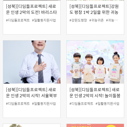
[성북][디딤돌프로젝트] 새로
[성북][디딤돌프로젝트]강원
운 인생 2막의 도전! 바리스타
도 평창 1박 2일을 위한 귀농
핸드드립 과정
귀촌 아카데미 (7월 26일, 4시
#디딤돌프로젝트
#일활동지원사업
#강원도평창
#귀농귀촌
#귀농귀촌아카데미
간 특강)
[성북][디딤돌프로젝트] 새로
[성북][디딤돌프로젝트] 새로
운 인생 2막의 시작! 서울북부
운 인생 2막의 시작! 놀이돌봄
고용센터와 함께하는 일자리
선생님 양성과정 (9월 26일
#디딤돌프로젝트
#일활동지원사업
#디딤돌프로젝트
#일활동지원사업
연계 특강
특강)