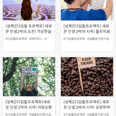
[성북][디딤돌 프로젝트] 새로
[성북][디딤돌프로젝트] 새로
운 인생2막의 도전! 가상현실
운 인생 2막의 시작! 물리치료
의 세계! 메타버스로 디지털콘
사와 함께하는 맞춤형 스트레
#디딤돌프로젝트
#메타버스
#일활동지원사업
#디딤돌프로젝트
#일활동지원사업
텐츠 제작하기
칭
[성북][디딤돌프로젝트]새로
[성북][디딤돌프로젝트] 새로
운 인생 2막의 시작! 자원순환
운 인생 2막의 시작! 공정무역
교육활동가 양성과정 (기휘위
활동가 양성과정
#디딤돌프로젝트
#일활동지원사업
#디딤돌프로젝트
#일활동지원사업