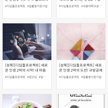
켓 1인 창업 과정
공 스토리 (50+세대 인생2막
#디딤돌프로젝트
#일활동지원사업
#디딤돌프로젝트
#세종대학교공공정책대학원
해외유학 도전기)
[성북][디딤돌프로젝트] 새로
[성북][디딤돌프로젝트] 새로
운 인생 2막의 시작! 내 마음
운 인생 2막의 도전! 규방공예
데로 모바일 앱 만들기 (앱 인
자격증 과정
#디딤돌프로젝트
#앱코딩
#일활동지원사업
#디딤돌프로젝트
#일활동지원사업
벤터활용)