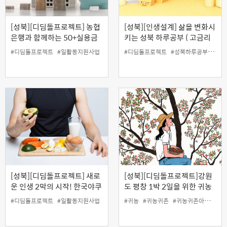
[성북][디딤돌프로젝트] 농협
[성북][인생설계] 삶을 변화시
은행과 함께하는 50+실용금
키는 성북 하루공부 ( 고금리
융 '주택세금 한번에 정리하
시대 부동산 자산관리 전략 )
#디딤돌프로젝트
#일활동지원사업
#디딤돌프로젝트
#성북하루공부
#유
기'
[성북][디딤돌프로젝트] 새로
[성북][디딤돌프로젝트]강원
운 인생 2막의 시작! 한국야쿠
도 평창 1박 2일을 위한 귀농
르트 프레시매니저 양성과정
귀촌 아카데미 (8월 18일, 4시
#디딤돌프로젝트
#일활동지원사업
#귀농
#귀농귀촌
#귀농귀촌아카데미
(10월5일 개강)
간 특강)