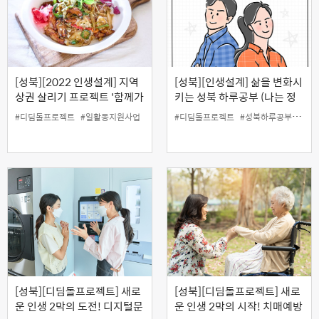
[성북][2022 인생설계] 지역
[성북][인생설계] 삶을 변화시
상권 살리기 프로젝트 '함께가
키는 성북 하루공부 (나는 정
게' (성북구페어카페)
부지원금으로 창업한다)
#디딤돌프로젝트
#일활동지원사업
#디딤돌프로젝트
#성북하루공부
#유
[성북][디딤돌프로젝트] 새로
[성북][디딤돌프로젝트] 새로
운 인생 2막의 도전! 디지털문
운 인생 2막의 시작! 치매예방