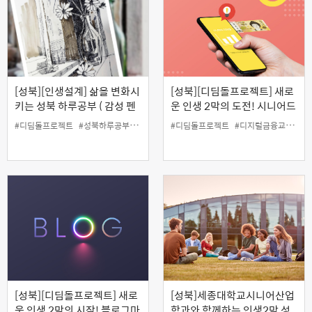
[성북][인생설계] 삶을 변화시
[성북][디딤돌프로젝트] 새로
키는 성북 하루공부 ( 감성 펜
운 인생 2막의 도전! 시니어드
드로잉-당신의 순간을 기록합
림하이 '신용케어 아카데
#디딤돌프로젝트
#성북하루공부
#유튜브특강
#디딤돌프로젝트
#인생설계
#일활동지원사업
#디지털금융교육
#
니다 )
미'(12.9)
[성북][디딤돌프로젝트] 새로
[성북]세종대학교시니어산업
운 인생 2막의 시작! 블로그마
학과와 함께하는 인생2막 성