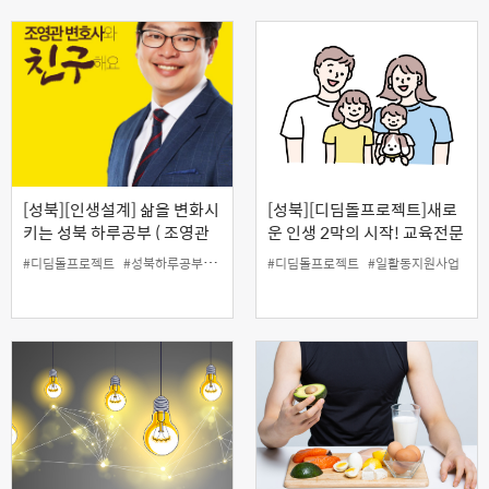
[성북][인생설계] 삶을 변화시
[성북][디딤돌프로젝트]새로
키는 성북 하루공부 ( 조영관
운 인생 2막의 시작! 교육전문
변호사의 나를 지키는 생활법
가가 직접 알려주는 좋은 부모
#디딤돌프로젝트
#성북하루공부
#유튜브특강
#디딤돌프로젝트
#인생설계
#일활동지원사업
#일활동지원사업
률 )
되기 프로젝트(8.19)