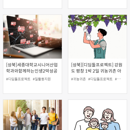
[성북]세종대학교시니어산업
[성북][디딤돌프로젝트] 강원
학과와함께하는인생2막성공
도 평창 1박 2일 귀농귀촌 아
스토리( 컴퓨터 전문강사가 알
카데미 (9월 15일, 16일, 1박
#디딤돌프로젝트
#일활동지원
#귀농귀촌
#디딤돌프로젝트
#일활동지원사업
려주는 1인기업에 필요한
2일 현장교육)
SNS마케팅)