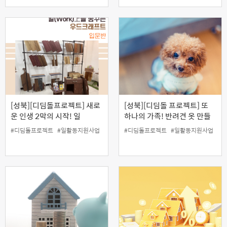
[성북][디딤돌프로젝트] 새로
[성북][디딤돌 프로젝트] 또
운 인생 2막의 시작! 일
하나의 가족! 반려견 옷 만들
(work)상(上)을 꿈꾸는 우드
기 프로젝트
#디딤돌프로젝트
#일활동지원사업
#디딤돌프로젝트
#일활동지원사업
크래프트(목공-입문반))