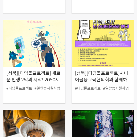
기 극복을 위한 자원순환교육)
[성북][디딤돌프로젝트] 새로
[성북][디딤돌프로젝트]시니
운 인생 2막의 시작! 2050세
어금융교육협의회와 함께하
대융합 디지털금융교육
는 디지털금융교육 '넌 은행가
#디딤돌프로젝트
#일활동지원사업
#디딤돌프로젝트
#일활동지원사업
(9.22)
니? 난 스마트폰으로 한다(10
월)