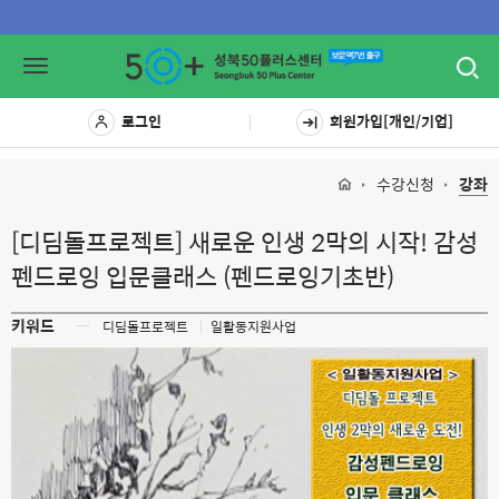
Toggl
Toggle
navig
navigation
로그인
회원가입[개인/기업]
수강신청
강좌
[디딤돌프로젝트] 새로운 인생 2막의 시작! 감성
펜드로잉 입문클래스 (펜드로잉기초반)
키워드
ㅡ
디딤돌프로젝트
일활동지원사업