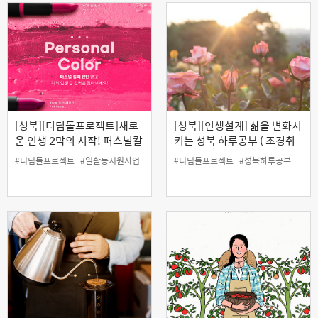
[성북][디딤돌프로젝트]새로
[성북][인생설계] 삶을 변화시
운 인생 2막의 시작! 퍼스널칼
키는 성북 하루공부 ( 조경취
라활동가 양성과정
미로 만들어가는 평생 현역의
#디딤돌프로젝트
#일활동지원사업
#디딤돌프로젝트
#성북하루공부
#인
삶 )