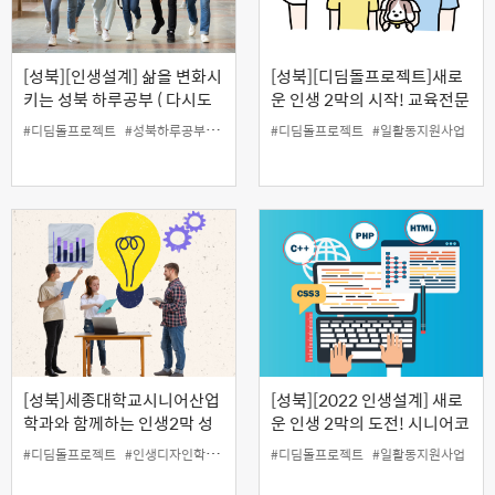
[성북][인생설계] 삶을 변화시
[성북][디딤돌프로젝트]새로
키는 성북 하루공부 ( 다시도
운 인생 2막의 시작! 교육전문
전! 50+세대 인생2막 유학도
가가 직접 알려주는 좋은 부모
#디딤돌프로젝트
#성북하루공부
#유튜브특강
#디딤돌프로젝트
#인생설계
#일활동지원사업
#일활동지원사업
전기 )
되기 프로젝트(8.16)
[성북]세종대학교시니어산업
[성북][2022 인생설계] 새로
학과와 함께하는 인생2막 성
운 인생 2막의 도전! 시니어코
공 스토리 (청년창업가의 이커
딩 기초개념 완벽 정리반
#디딤돌프로젝트
#인생디자인학교
#일활동지원사업
#디딤돌프로젝트
#일활동지원사업
머스시장 창업 성공기 )