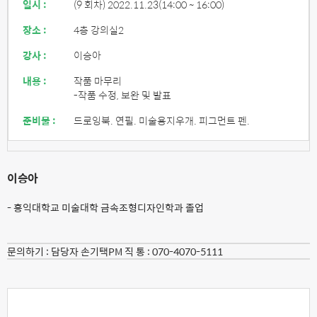
일시 :
(9 회차) 2022.11.23
(14:00 ~ 16:00)
장소 :
4층 강의실2
강사 :
이승아
내용 :
작품 마무리
-작품 수정, 보완 및 발표
준비물 :
드로잉북. 연필. 미술용지우개. 피그먼트 펜.
이승아
- 홍익대학교 미술대학 금속조형디자인학과 졸업
문의하기 :
담당자 손기택PM 직 통 : 070-4070-5111