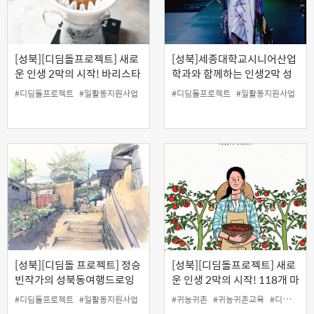
[성북][디딤돌프로젝트] 새로
[성북]세종대학교시니어산업
운 인생 2막의 시작! 바리스타
학과와 함께하는 인생2막 성
핸드드립 과정 ( 3회차 무료특
공스토리 (시니어모델과 모델
#디딤돌프로젝트
#일활동지원사업
#디딤돌프로젝트
#일활동지원사업
강 )
지도, 쇼기획의 틈새전략 알아
보기)
[성북][디딤돌 프로젝트] 정승
[성북][디딤돌프로젝트] 새로
빈작가의 성북동여행드로잉
운 인생 2막의 시작! 118개 마
을에서 한달 살아보기 (이론교
#디딤돌프로젝트
#일활동지원사업
#귀농귀촌
#귀농귀촌교육
#디딤돌프로젝트
육)