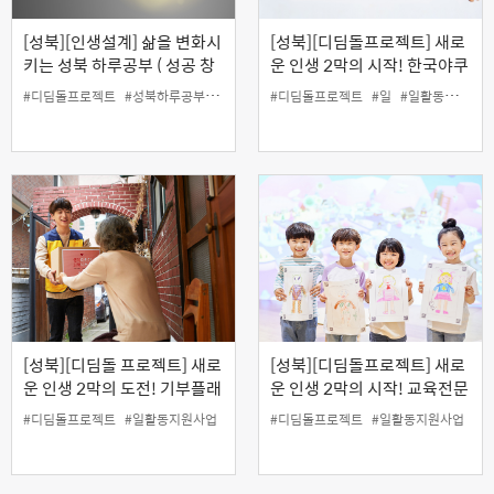
[성북][인생설계] 삶을 변화시
[성북][디딤돌프로젝트] 새로
키는 성북 하루공부 ( 성공 창
운 인생 2막의 시작! 한국야쿠
업을 위한 아이디어 발상기법
르트 프레시매니저 양성과정
#디딤돌프로젝트
#성북하루공부
#유튜브특강
#디딤돌프로젝트
#인생설계
#일활동지원사업
#일
#일활동지원사업
)
(8월9일 개강)
[성북][디딤돌 프로젝트] 새로
[성북][디딤돌프로젝트] 새로
운 인생 2막의 도전! 기부플래
운 인생 2막의 시작! 교육전문
너 양성과정
가에게 배우는 육아코칭전문
#디딤돌프로젝트
#일활동지원사업
#디딤돌프로젝트
#일활동지원사업
가 양성과정