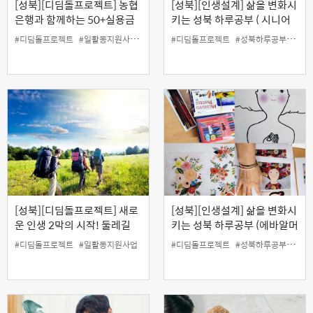
[성북][디딤돌프로젝트] 농협
[성북][인생설계] 삶을 변화시
은행과 함께하는 50+실용금
키는 성북 하루공부 ( 시니어
융 '인문학으로 배우는 부동산
초보 유튜버 도전기 )
#디딤돌프로젝트
#일활동지원사업
#한국야쿠르트
#디딤돌프로젝트
#성북하루공부
#유
투자방법'
[성북][디딤돌프로젝트] 새로
[성북][인생설계] 삶을 변화시
운 인생 2막의 시작! 둘레길
키는 성북 하루공부 (에바알머
활동가 양성 과정
슨 작품해석을 통한 나의 자화
#디딤돌프로젝트
#일활동지원사업
#디딤돌프로젝트
#성북하루공부
#유
상 그리기)