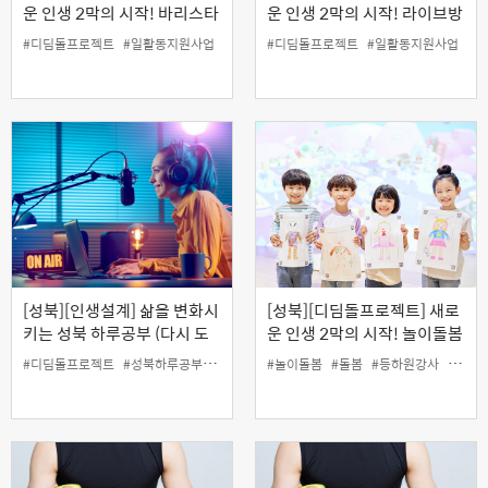
운 인생 2막의 시작! 바리스타
운 인생 2막의 시작! 라이브방
2급자격증
송 전문가 양성과정 (자격증
#디딤돌프로젝트
#일활동지원사업
#디딤돌프로젝트
#일활동지원사업
반)
[성북][인생설계] 삶을 변화시
[성북][디딤돌프로젝트] 새로
키는 성북 하루공부 (다시 도
운 인생 2막의 시작! 놀이돌봄
전, 인생 2막 시니어 방송인 도
선생님 양성과정 ( 8월 22일,
#디딤돌프로젝트
#성북하루공부
#유튜브특강
#놀이돌봄
#인생설계사업
#돌봄
#등하원강사
#일활동지원사업
#디딤
전기)
특강 )