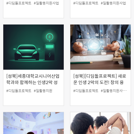
해교육사 양성과정
실버인지전문가(자격증) 양성
#디딤돌프로젝트
#일활동지원사업
#디딤돌프로젝트
#일활동지원사업
과정
[성북]세종대학교시니어산업
[성북][디딤돌프로젝트] 새로
학과와 함께하는 인생2막 성
운 인생 2막의 도전! 창의 융
공스토리 (전기자동차의 미래
합 코딩메이커 (블록 코딩+ 댄
#디딤돌프로젝트
#일활동지원
#디딤돌프로젝트
#일활동지원사업
#
와 투자)
싱봇)