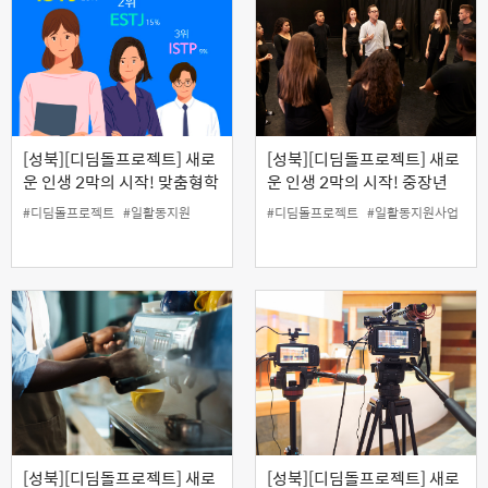
[성북][디딤돌프로젝트] 새로
[성북][디딤돌프로젝트] 새로
운 인생 2막의 시작! 맞춤형학
운 인생 2막의 시작! 중장년
습코칭지도사2급 양성과정
연극·심리극 배우 양성과정
#디딤돌프로젝트
#일활동지원
#디딤돌프로젝트
#일활동지원사업
[성북][디딤돌프로젝트] 새로
[성북][디딤돌프로젝트] 새로