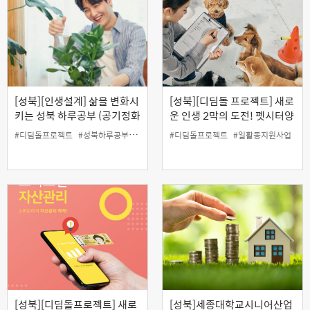
[성북][인생설계] 삶을 변화시
[성북][디딤돌 프로젝트] 새로
키는 성북 하루공부 (공기정화
운 인생 2막의 도전! 펫시터양
식물을 통한 나만의 반려식물
성과정
#디딤돌프로젝트
#성북하루공부
#유튜브특강
#디딤돌프로젝트
#인생설계
#일활동지원사업
#일활동지원사업
키우기와 이해)
[성북][디딤돌프로젝트] 새로
[성북]세종대학교시니어산업