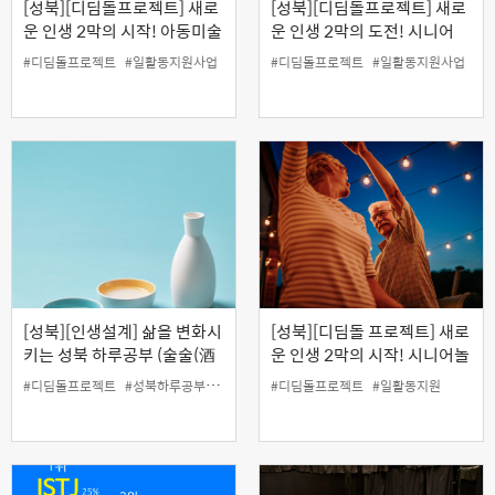
[성북][디딤돌프로젝트] 새로
[성북][디딤돌프로젝트] 새로
운 인생 2막의 시작! 아동미술
운 인생 2막의 도전! 시니어
실기 활동가 양성과정
펫푸드 셰프 양성과정
#디딤돌프로젝트
#일활동지원사업
#디딤돌프로젝트
#일활동지원사업
[성북][인생설계] 삶을 변화시
[성북][디딤돌 프로젝트] 새로
키는 성북 하루공부 (술술(酒
운 인생 2막의 시작! 시니어놀
酒) 풀어보는 전통주 이야기)
이지도사 양성과정
#디딤돌프로젝트
#성북하루공부
#유튜브특강
#디딤돌프로젝트
#인생설계사업
#일활동지원
#일활동지원사업