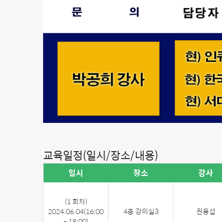
교육일정(일시/장소/내용)
일시
장소
강사
(1 회차)
2024.06.04
(16:00
4층 강의실3
권용섭
~ 18:00)