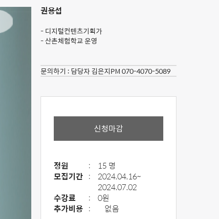
권용섭
- 디지털컨텐츠기획가
- 산촌체험학교 운영
문의하기 :
담당자 김은지PM 070-4070-5089
신청마감
정원
:
15 명
모집기간
:
2024.04.16~
2024.07.02
수강료
:
0원
추가비용
:
없음