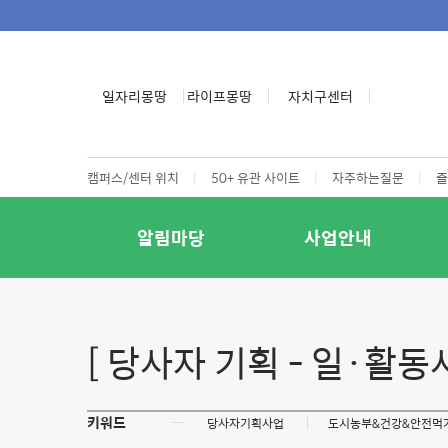
일자리몽땅
라이프몽땅
자치구센터
캠퍼스/센터 위치
|
50+ 유관 사이트
|
자주하는질문
|
즐
알림마당
사업안내
[ 당사자 기획 - 일·활
키워드
ㅡ
당사자기획사업
도시농부&건강&안전먹