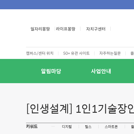
일자리몽땅
라이프몽땅
자치구센터
캠퍼스/센터 위치
|
50+ 유관 사이트
|
자주하는질문
|
즐
알림마당
사업안내
[인생설계] 1인1기술장인
키워드
ㅡ
디지털
릴스
스마트폰