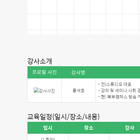
강사소개
프로필 사진
강사명
- 전)스튜디오 대표
홍석호
- 강의 및 세미나 사회 
- 현) 북부캠퍼스 방송
교육일정(일시/장소/내용)
일시
장소
강사
(1 회차)