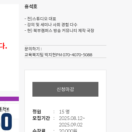
홍석호
- 전)스튜디오 대표
- 강의 및 세미나 사회 경험 다수
- 현) 북부캠퍼스 방송 커뮤니티 제작 국장
다.
문의하기 :
교육복지팀 박지현PM 070-4070-5088
신청마감
정원
:
15 명
모집기간
:
2025.08.12~
2025.09.02
수강료
:
20,000원