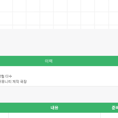
이력
경험 다수
 커뮤니티 제작 국장
내용
준