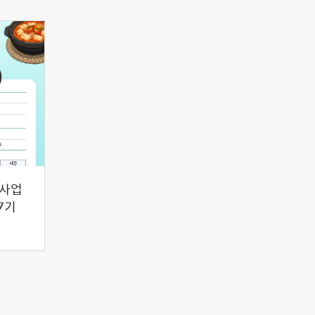
원사업
7기