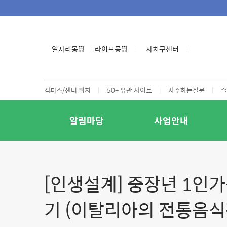
일자리몽땅
라이프몽땅
자치구센터
캠퍼스/센터 위치
|
50+ 유관 사이트
|
자주하는질문
|
즐
알림마당
사업안내
[인생설계] 중장년 1인
기 (이탈리아의 전통음식