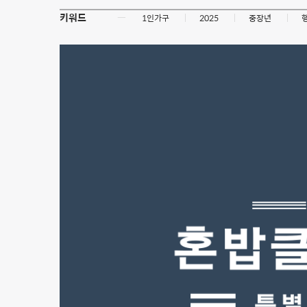
키워드
ㅡ
1인가구
2025
중장년