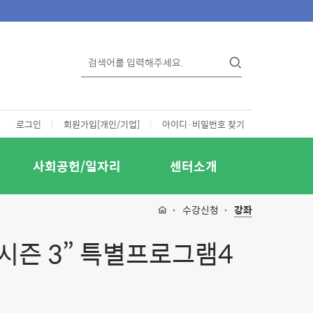
로그인
|
회원가입[개인/기업]
|
아이디·비밀번호 찾기
사회공헌/일자리
센터소개
수강신청
강좌
시즌 3” 특별프로그램4