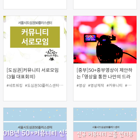
[도심권]커뮤니티 서로모임
[중부]50+중부영상이 제안하
(3월 대표회의)
는 「영상을 통한 나만의 드라
마 만들기」
#네트워킹
#도심권50플러스센터
#서로모임
#영상
#커뮤니티
#영상제작
#커뮤니티
#커뮤니티학교