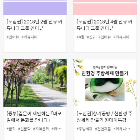
[도심권] 2018년 2월 신규 커
[도심권] 2018년 4월 신규 커
뮤니티 그룹 인터뷰
뮤니티 그룹 인터뷰
#인터뷰
#커뮤니티
#4월
#신규
#인터뷰
#커뮤니티
[중부]길문이 제안하는 「마포
[도심권]향기공방 / 친환경 주
길에서 문화를 만나다」
방세제 만들기 원데이특강
#문화
#인문학
#지역문화
#커뮤니티
#커뮤니티학교
#주방세제
#천연제품
#커뮤니티
#향