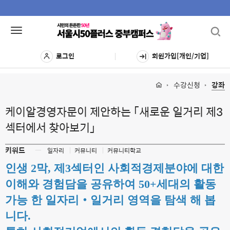
Toggl
Toggle
navig
navigation
로그인
회원가입[개인/기업]
수강신청
강좌
케이알경영자문이 제안하는 「새로운 일거리 제3
섹터에서 찾아보기」
키워드
ㅡ
일자리
커뮤니티
커뮤니티학교
인생 2막, 제3섹터인 사회적경제분야에 대한
이해와 경험담을 공유하여 50+세대의 활동
가능 한 일자리‧일거리 영역을 탐색 해 봅
니다.