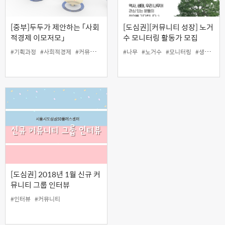
[중부]두두가 제안하는 「사회
[도심권][커뮤니티 성장] 노거
적경제 이모저모」
수 모니터링 활동가 모집
#기획과정
#사회적경제
#커뮤니티
#커뮤니티학교
#나무
#노거수
#모니터링
#생태
#성
[도심권] 2018년 1월 신규 커
뮤니티 그룹 인터뷰
#인터뷰
#커뮤니티