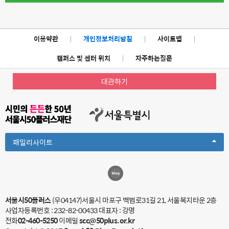
이용약관
|
개인정보처리방침
|
사이트맵
|
캠퍼스 및 센터 위치
|
자주하는질문
대관하기
Toggle
패밀리사이트
Dropdown
서울시50플러스
(우04147)서울시 마포구 백범로31길 21, 서울복지타운 2층
사업자등록번호 : 232-82-00433
대표자 : 강명
전화
02-460-5250
이메일
scc@50plus.or.kr