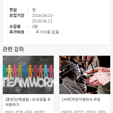
정원
:
명
모집기간
:
2018.06.01~
2018.06.11
수강료
:
0원
추가비용
:
추가비용 없음
관련 강좌
[중부]단체설립 : 내 모임을 조
[서부]자전거정비사 과정
직화하기
#NPO
#단체
#모임
#비영리
#조직 설계 및 운영
#일자리
#커뮤니티
#자전거
#정비사
#창업