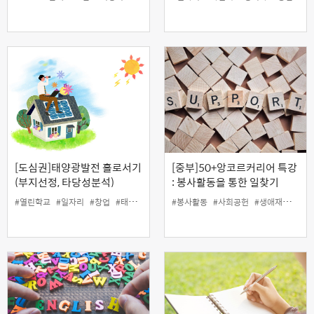
[도심권]태양광발전 홀로서기
[중부]50+앙코르커리어 특강
(부지선정, 타당성분석)
: 봉사활동을 통한 일찾기
#열린학교
#일자리
#창업
#태양광
#홀로서기
#봉사활동
#환경
#사회공헌
#생애재설계
#