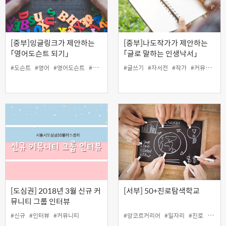
[중부]잉글링크가 제안하는
[중부]나도작가가 제안하는
「영어도슨트 되기」
「글로 말하는 인생낙서」
#도슨트
#영어
#영어도슨트
#커뮤니티
#커뮤니티학교
#글쓰기
#자서전
#작가
#커뮤니티
#
[도심권] 2018년 3월 신규 커
[서부] 50+진로탐색학교
뮤니티 그룹 인터뷰
#신규
#인터뷰
#커뮤니티
#앙코르커리어
#일자리
#진로
#창직