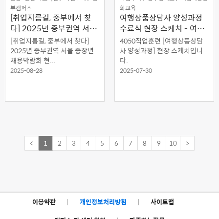
부캠퍼스
화교육
[취업지름길, 중부에서 찾
여행상품상담사 양성과정
다] 2025년 중부권역 서울
수료식 현장 스케치 - 여행
중장년 채용박람회 현장 스
의 설렘이 전문성으로 피어
[취업지름길, 중부에서 찾다]
4050직업훈련 [여행상품상담
케치
나다
2025년 중부권역 서울 중장년
사 양성과정] 현장 스케치입니
채용박람회 현...
다.
2025-08-28
2025-07-30
<
1
2
3
4
5
6
7
8
9
10
>
이용약관
|
개인정보처리방침
|
사이트맵
|