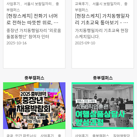
사업후기 ,
서울시 보람일자리 ,
중
교육후기 ,
서울시 보람일자리 ,
중
부캠퍼스
부캠퍼스
[현장스케치] 전화기 너머
[현장스케치] 가치동행일자
로 전하는 따뜻한 위로, 외
리 기초교육 톺아보기 - 일
로움돌봄동행단 이야기
자리 그 이상, 삶의 가치로!
중장년 가치동행일자리 '외로움
가치동행일자리 기초교육 현장
돌봄동행단' 참여자 인터
스케치입니다.
2025-10-16
2025-09-10
중부캠퍼스
중부캠퍼스
공공·민간 파트너십 ,
사업후기 ,
중
사업후기 ,
중부캠퍼스 ,
직업역량강