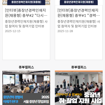
[인터뷰]중장년경력인재지
[인터뷰]중장년경력인재지
원(채용형) 중부#2 "다시
원(채용형) 중부#1 "경력
뛰는 중장년, 경험을 잇고
단절, 성장의 디딤돌로"
중장년경력인재지원(채용형) 사
중장년경력인재지원(채용형) 사
가치를 더하다“
업 참여자 및 참여기업 인터뷰
업 참여자 및 참여기업 인터뷰
2025-12-15
2025-11-28
중부캠퍼스
중부캠퍼스