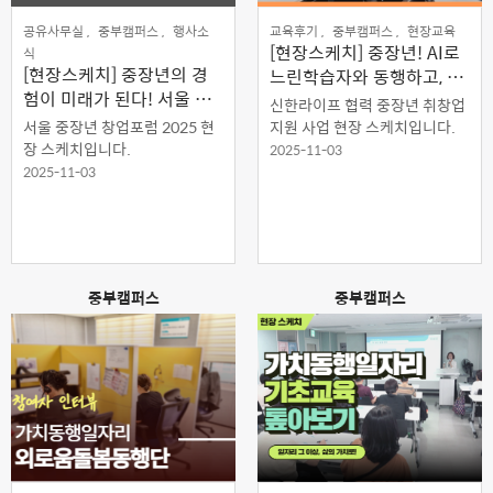
공유사무실 ,
중부캠퍼스 ,
행사소
교육후기 ,
중부캠퍼스 ,
현장교육
[현장스케치] 중장년! AI로
식
[현장스케치] 중장년의 경
느린학습자와 동행하고, 창
험이 미래가 된다! 서울 중
업날개를 달다
신한라이프 협력 중장년 취창업
장년 창업포럼 2025 현장
서울 중장년 창업포럼 2025 현
지원 사업 현장 스케치입니다.
스케치
장 스케치입니다.
2025-11-03
2025-11-03
중부캠퍼스
중부캠퍼스