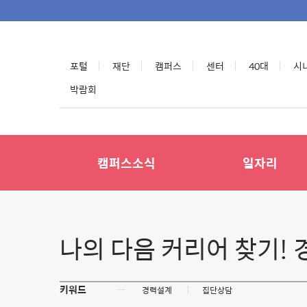
포털
재단
캠퍼스
센터
40대
시
박람회
캠퍼스소식
일자리
나의 다음 커리어 찾기!
키워드
ㅡ
경력설계
집단상담