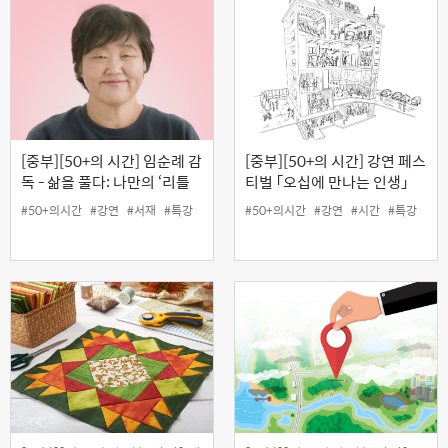
[중부][50+의 시간] 임순례 감
[중부][50+의 시간] 강연 페스
독 - 삶을 풀다: 나만의 ‘리틀
티벌 「오십에 만나는 인생」
포레스트’ 찾기
#50+의시간
#강연
#서재
#특강
#50+의시간
#강연
#시간
#특강