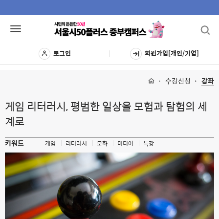
Toggl
Toggle
navig
navigation
로그인
회원가입[개인/기업]
수강신청
강좌
게임 리터러시, 평범한 일상을 모험과 탐험의 세
계로
키워드
ㅡ
게임
리터러시
문화
미디어
특강