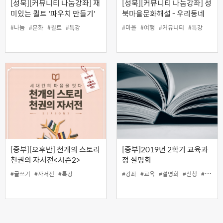
[성북][커뮤니티 나눔강좌] 재
[성북][커뮤니티 나눔강좌] 성
미있는 퀼트 '파우치 만들기'
북마을문화해설 - 우리동네
반바퀴 '우.동.반'
#나눔
#문화
#퀼트
#특강
#마을
#여행
#커뮤니티
#특강
[중부][오후반] 천개의 스토리
[중부]2019년 2학기 교육과
천권의 자서전<시즌2>
정 설명회
#글쓰기
#자서전
#특강
#강좌
#교육
#설명회
#신청
#특강