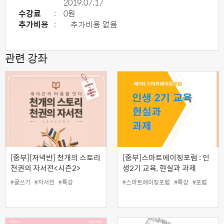
2019.07.17
수강료
:
0원
추가비용
:
추가비용 없음
관련 강좌
[중부][저녁반] 천개의 스토리
[중부]스마트에이징포럼 : 인
천권의 자서전<시즌2>
생2기 교육, 현실과 과제
#글쓰기
#자서전
#특강
#스마트에이징포럼
#특강
#포럼