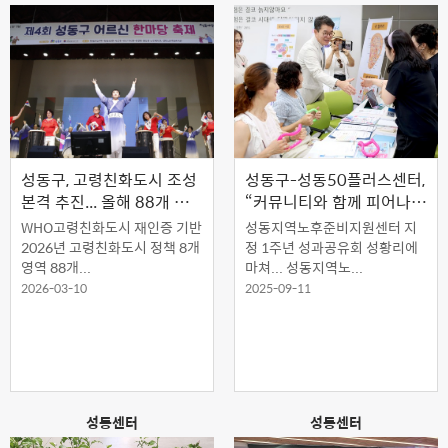
성동구, 고령친화도시 조성
성동구-성동50플러스센터,
본격 추진... 올해 88개 사
“커뮤니티와 함께 피어나는
업 가동
노후준비 축제”
WHO고령친화도시 재인증 기반
성동지역노후준비지원센터 지
2026년 고령친화도시 정책 8개
정 1주년 성과공유회 성황리에
영역 88개...
마쳐... 성동지역노...
2026-03-10
2025-09-11
성동센터
성동센터