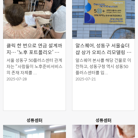
클릭 한 번으로 연금 설계까
알스퀘어, 성동구 서울숲더
지… ‘노후 포트폴리오’ 준
샵 상가 오피스 리모델링 마
비하세요
쳐
서울 성동구 50플러스센터 관계
알스퀘어 본사를 해당 건물로 이
자는 “사람들이 노후준비서비스
전하고, 성동구청 역시 성동50
의 존재 자체를 ...
플러스센터를 입...
2025-07-28
2025-07-21
성동센터
성동센터