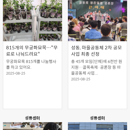
815개의 무궁화묘목…"무
성동, 마을공동체 2차 공모
료로 나눠드려요"
사업 최종 선정
무궁화묘목 815개를 나눔행사
총 45개 모임(단체)에 6천만 원
를 하고 있어요.
지원…골목축제·공론장 등 마
을공동체 사업...
2025-08-25
2025-08-25
성동센터
성동센터