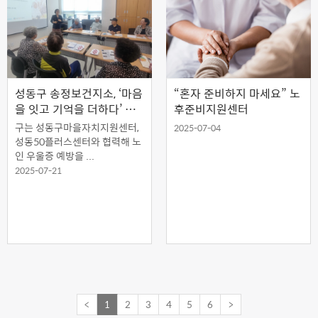
성동구 송정보건지소, ‘마음
“혼자 준비하지 마세요” 노
을 잇고 기억을 더하다’ 운
후준비지원센터
영
구는 성동구마을자치지원센터,
2025-07-04
성동50플러스센터와 협력해 노
인 우울증 예방을 ...
2025-07-21
<
1
2
3
4
5
6
>