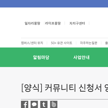
일자리몽땅
라이프몽땅
자치구센터
캠퍼스/센터 위치
|
50+ 유관 사이트
|
자주하는질문
|
즐
알림마당
사업안내
[양식] 커뮤니티 신청서 