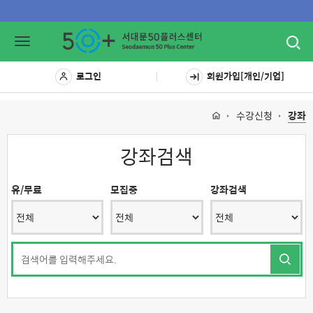
Toggl
Toggle
navig
navigation
로그인
회원가입[개인/기업]
수강신청
강좌
강좌검색
유/무료
모집중
강좌검색