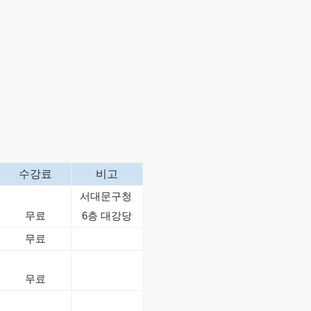
수강료
비고
서대문구청
무료
6층 대강당
무료
무료