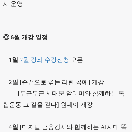
시 운영
◎
6
월 개강 일정
1
일
7월 강좌 수강신청
오픈
2일
[
손끝으로 엮는 라탄 공예] 개강
[두근두근 서대문 알리미와 함께하는 독
립운동 그 길을 걷다] 원데이 개강
4일
[
디지털 금융강사와 함께하는 AI시대 똑