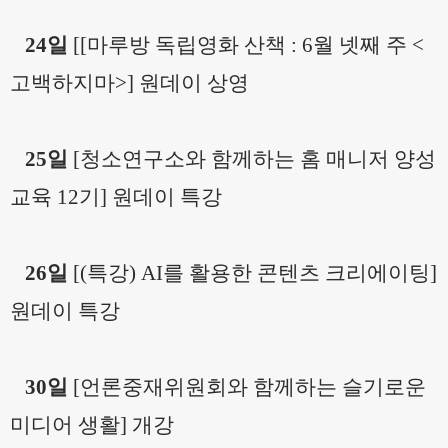
24일
[
[마루방
독립영화 산책 : 6월 넷째 주 <
고백하지마>] 원데이 상영
25일
[
청소연구소와 함께하는 홈 매니저 양성
교육 12기] 원데이 특강
26일
[
(
특강) AI를 활용한 콘텐츠 크리에이팅
]
원데이 특강
30일
[
언론중재위원회와 함께하는 슬기로운
미디어 생활] 개강