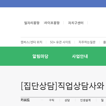
일자리몽땅
라이프몽땅
자치구센터
캠퍼스/센터 위치
|
50+ 유관 사이트
|
자주하는질문
|
즐
알림마당
사업안내
[집단상담]직업상담사와 
키워드
ㅡ
구직
상담
인생설계
일