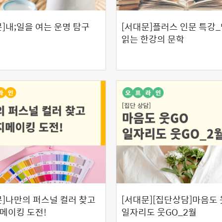
]내;일을 여는 운명 탐구
[서대문]플러스 인문 특강
읽는 한강의 문학
문]나만의 퍼스널 컬러 찾고
[서대문][집단상담]마음도 
메이킹 도전!
일자리도 웃GO_2월