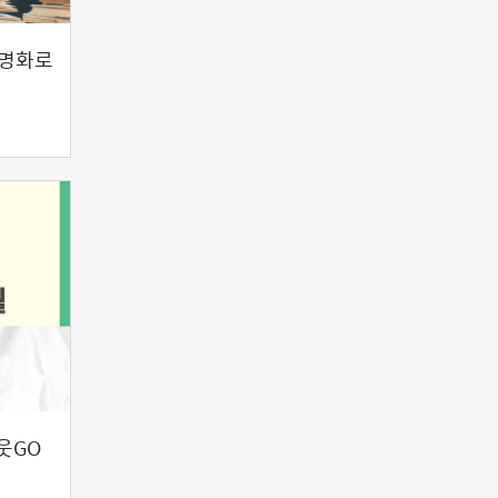
_명화로
웃GO