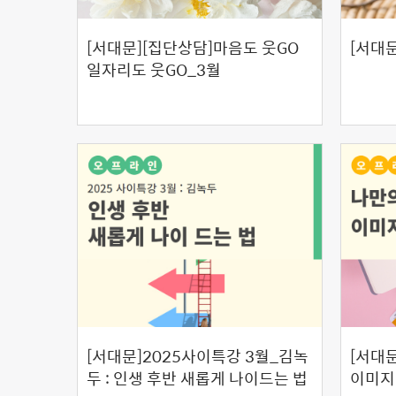
[서대문][집단상담]마음도 웃GO
[서대문
일자리도 웃GO_3월
[서대문]2025사이특강 3월_김녹
[서대
두 : 인생 후반 새롭게 나이드는 법
이미지