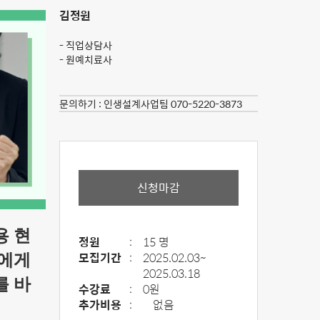
김정원
- 직업상담사
- 원예치료사
문의하기 :
인생설계사업팀 070-5220-3873
신청마감
용 현
정원
:
15 명
모집기간
:
2025.02.03~
년에게
2025.03.18
를 바
수강료
:
0원
추가비용
:
없음