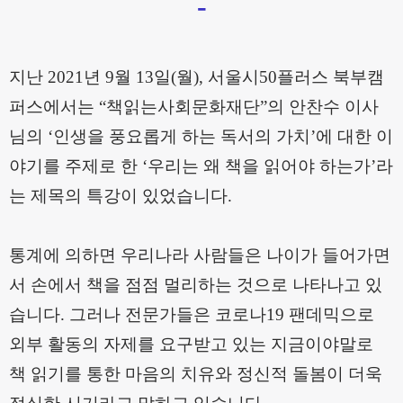
-
지난
2021
년
9
월
13
일
(
월
),
서울시
50
플러스 북부캠
퍼스에서는
“
책읽는사회문화재단
”
의 안찬수 이사
님의
‘
인생을 풍요롭게 하는 독서의 가치
’
에 대한 이
야기를 주제로 한
‘
우리는 왜 책을 읽어야 하는가
’
라
는 제목의 특강이 있었습니다
.
통계에 의하면 우리나라 사람들은 나이가 들어가면
서 손에서 책을 점점 멀리하는 것으로 나타나고 있
습니다
.
그러나 전문가들은 코로나
19
팬데믹으로
외부 활동의 자제를 요구받고 있는 지금이야말로
책 읽기를 통한 마음의 치유와 정신적 돌봄이 더욱