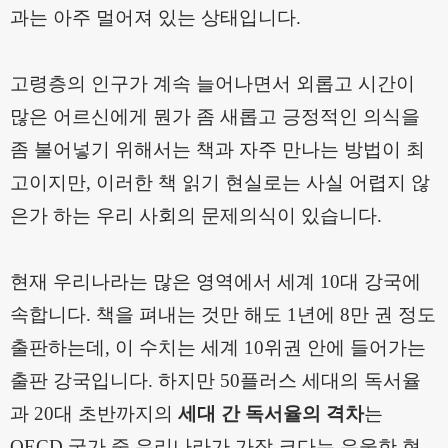
과는 아주 멀어져 있는 상태입니다
.
고령층의 인구가 계속 늘어나면서 외롭고 시간이
많은 어르신에게 뭔가 좀 새롭고 긍정적인 의식을
좀 불어넣기 위해서는 책과 자주 만나는 방법이 최
고이지만, 이러한 책 읽기 현실로는 사실 어렵지 않
은가 하는 우리 사회의 문제의식이 있습니다
.
현재 우리나라는 많은 영역에서 세계
10
대 강국에
속합니다
.
책을 펴내는 것만 해도
1
년에
8
만 권 정도
출판하는데
,
이 수치는 세계
10
위권 안에 들어가는
출판 강국입니다
.
하지만
50
플러스 세대의 독서율
과
20
대 초반까지의
세대 간 독서율의 격차
는
OECD
국가 중 우리나라가 가장 크다는 우울한 현