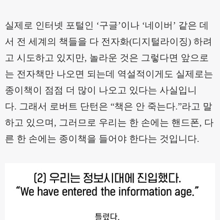
실제로 인터넷 포털인
‘
구글
’
이나
‘
네이버
’
같은 데
서 전 세계의 책들을 다 전자화
(
디지털라이징
)
하려
고 시도하고 있지만
,
놀라운 것은 그렇다면 앞으로
는 전자책만 나오면 되는데 역설적이게도 실제로는
종이책이 점점 더 많이 나오고 있다는 사실입니
다
.
그래서
로버트 단턴
은
“
책은 안 죽는다
.”
라고 말
하고 있으며
,
그러므로 우리는 한 손에는 핸드폰
,
다
른 한 손에는 종이책을 들어야 한다는 것입니다
.