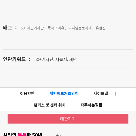
태그
:
50+시민기자단 ,
독서의이유 ,
디지틸정보시대 ,
유한진
연관키워드
:
50+기자단, 서울시, 재단
이용약관
|
개인정보처리방침
|
사이트맵
|
캠퍼스 및 센터 위치
|
자주하는질문
대관하기