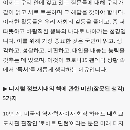
이제는 우리 안에 갖고 있는 질문들에 대해 우리가
같이 읽고 서로 토론하며 그 해답을 찾아야 합니다
.
이러한 활동들은 우리 사회의 갈등을 줄이고
,
좀 더
따뜻하고 바람직한 행복의 나라로 나아가는 첩경입
니다
.
이를 위해 가장 중요한 것은 국민이 읽고
,
생
각하고
,
성찰하고
,
비판하고
,
대안을 내놓는 능력을
갖추는 데 있으며
,
이것이 코로나
19
팬데믹 상황 속
에서
‘
독서
’
를 새롭게 생각하는 이유입니다
.
▶
디지털 정보시대의 책에 관한 미신
(
잘못된 생각
)
5
가지
10
년 전
,
미국의 역사학자이자 현직 하버드 대학교
도서관 관장인
'
로버트 단턴
'
이라는 분은 미래 디지