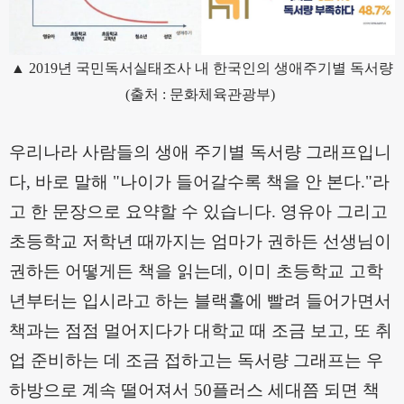
▲ 2019년 국민독서실태조사 내 한국인의 생애주기별 독서량
(출처 : 문화체육관광부)
우리나라 사람들의 생애 주기별 독서량 그래프입니
다
,
바로 말해
"
나이가 들어갈수록 책을 안 본다
."
라
고 한 문장으로 요약할 수 있습니다
.
영유아 그리고
초등학교 저학년 때까지는 엄마가 권하든 선생님이
권하든 어떻게든 책을 읽는데
,
이미 초등학교 고학
년부터는 입시라고 하는 블랙홀에 빨려 들어가면서
책과는 점점 멀어지다가 대학교 때 조금 보고
,
또 취
업 준비하는 데 조금 접하고는 독서량 그래프는 우
하방으로 계속 떨어져서
50
플러스 세대쯤 되면 책